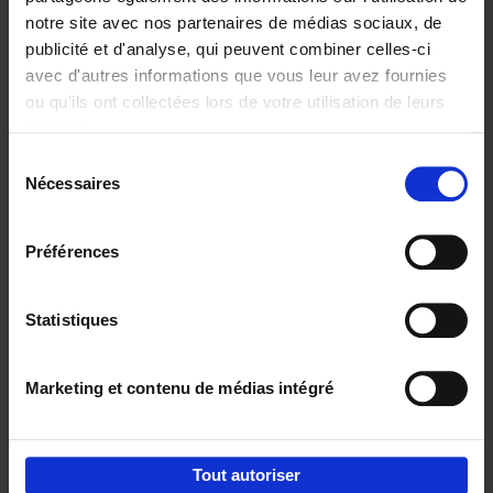
notre site avec nos partenaires de médias sociaux, de
€
29,
99
publicité et d'analyse, qui peuvent combiner celles-ci
avec d'autres informations que vous leur avez fournies
ou qu'ils ont collectées lors de votre utilisation de leurs
services.
Sélection
Nécessaires
du
Ajouter au panier
consentement
Digital marketing like a PRO -
Préférences
completely revised edition
(EN)
Clo Willaerts
Couverture souple
2022
226
Statistiques
€
35,
50
Marketing et contenu de médias intégré
Tout autoriser