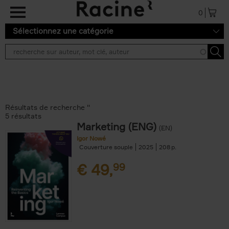
Aller au contenu principal
0
Sélectionnez une catégorie
Résultats de recherche ''
5 résultats
Marketing (ENG)
(EN)
Igor Nowé
Couverture souple
2025
208
€
49,
99