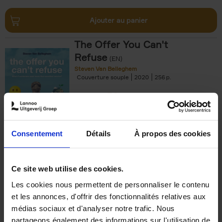
Ajouter au panier
The Offer You Can't
Refuse
(EN)
Steven Van Belleghem
Couverture souple
2020
256
€
37,
50
Consentement
Détails
À propos des cookies
Ajouter au panier
Ce site web utilise des cookies.
Les cookies nous permettent de personnaliser le contenu
Building Bonds = Building
et les annonces, d'offrir des fonctionnalités relatives aux
Business
(EN)
médias sociaux et d'analyser notre trafic. Nous
Jochen Roef
Jozefien De Feyter
Carolien Boom
partageons également des informations sur l'utilisation de
Couverture souple
2025
200