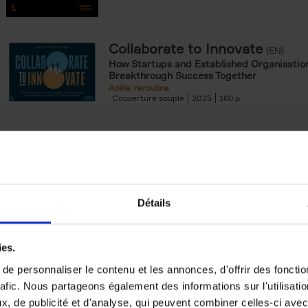
Collaborate to Innovate
(EN)
How Startups and Established Organisatio
Breakthrough Success Together
Adèle Yaroulina
Couverture souple
2025
160
The Uncertainty Principle
(EN)
Riding the waves of the Never Normal
Peter Hinssen
Couverture cartonnée
2025
288
Détails
ies.
e personnaliser le contenu et les annonces, d'offrir des fonctio
rafic. Nous partageons également des informations sur l'utilisati
The Double-Gold Mindset
(EN)
, de publicité et d'analyse, qui peuvent combiner celles-ci avec