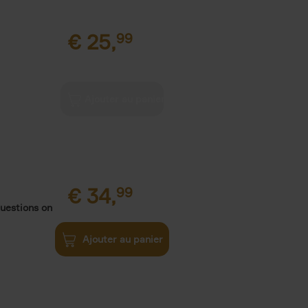
€
25,
99
€
34,
99
uestions on
Ajouter au panier