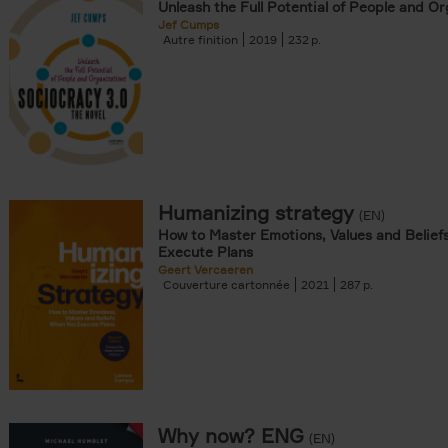
Unleash the Full Potential of People and Or
Jef Cumps
Autre finition
2019
232
Humanizing strategy
(EN)
How to Master Emotions, Values and Belief
Execute Plans
Geert Vercaeren
Couverture cartonnée
2021
287
Why now? ENG
(EN)