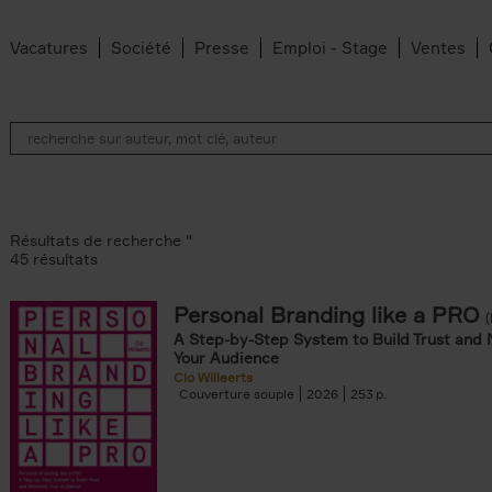
Vacatures
Société
Presse
Emploi - Stage
Ventes
Résultats de recherche ''
45 résultats
Personal Branding like a PRO
A Step-by-Step System to Build Trust and 
ilter
Your Audience
Clo Willaerts
s filter
Couverture souple
2026
253
filter
filter