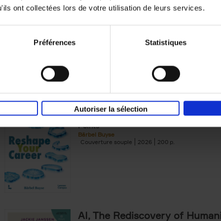
Dominic Rossi
ils ont collectées lors de votre utilisation de leurs services.
Couverture souple
2025
200
Préférences
Statistiques
Reshape Your Career
(EN)
Autoriser la sélection
Your Roadmap for Career Change at Life’s 
Points
Bärbel Buyse
Couverture souple
2026
200
AI, The Rediscovery of Human