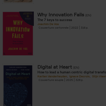
Why Innovation Fails
(EN)
The 7 keys to success
Joachim De Vos
Couverture cartonnée
2022
316
Digital at Heart
(EN)
How to lead a human centric digital transf
Karlien Vanderheyden
Ignace Decroix
Stijn Viae
Couverture souple
2025
328