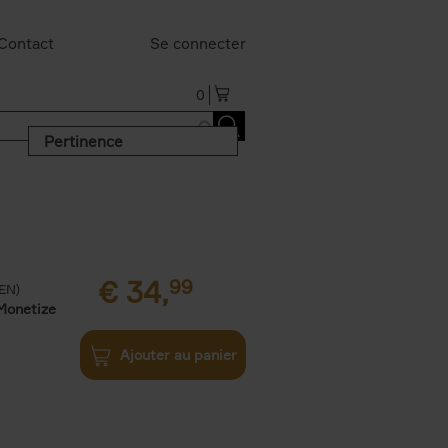
Contact
Se connecter
0
Pertinence
€
34,
99
(EN)
Monetize
Ajouter au panier