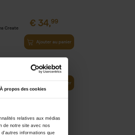
€
34,
99
ns Create
Ajouter au panier
€
34,
99
Ajouter au panier
À propos des cookies
nnalités relatives aux médias
on de notre site avec nos
€
29,
99
 d'autres informations que