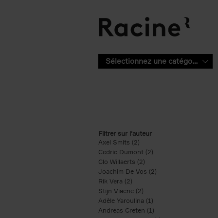
Aller au contenu principal
Sélectionnez une catégorie
Filtrer sur l'auteur
Axel Smits (2)
Apply Axel Smits filter
Cedric Dumont (2)
Apply Cedric Dumont f
Clo Willaerts (2)
Apply Clo Willaerts filter
Joachim De Vos (2)
Apply Joachim De Vo
Rik Vera (2)
Apply Rik Vera filter
Stijn Viaene (2)
Apply Stijn Viaene filter
Adèle Yaroulina (1)
Apply Adèle Yaroulina 
Andreas Creten (1)
Apply Andreas Creten 