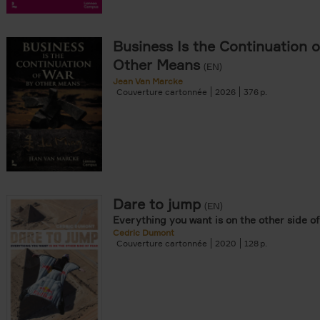
iels filter
amme filter
Business Is the Continuation 
Other Means
(EN)
Jean Van Marcke
onible prochainement filter
Couverture cartonnée
2026
376
ar als POD filter
tock filter
souple filter
re cartonnée filter
er
Dare to jump
(EN)
Everything you want is on the other side of
er
Cedric Dumont
Couverture cartonnée
2020
128