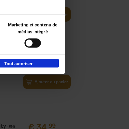
Ajouter au panier
Marketing et contenu de
médias intégré
€
34,
99
Tout autoriser
Tipping
Ajouter au panier
ity
€
34,
99
(EN)