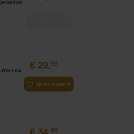
ganizations
€
29,
99
s When You
Ajouter au panier
€
34,
99