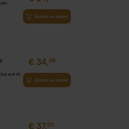
Path
Ajouter au panier
e
€
34,
99
ital and AI
Ajouter au panier
€
37,
50