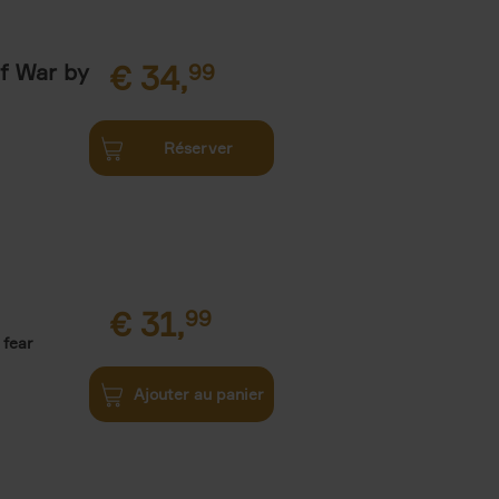
of War by
€
34,
99
Réserver
€
31,
99
 fear
Ajouter au panier