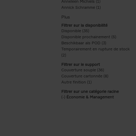
Anneleen Michiels (1)
Apply Anneleen Mich
Annick Schramme (1)
Apply Annick Schr
Filtrer sur la disponibilité
Disponible (35)
Apply Disponible filter
Disponible prochainement (5)
Apply Disp
Beschikbaar als POD (3)
Apply Beschikba
Temporairement en rupture de stock
(2)
Apply Temporairement en rupture de s
Filtrer sur le support
Couverture souple (36)
Apply Couverture 
Couverture cartonnée (8)
Apply Couvertu
Autre finition (1)
Apply Autre finition filt
Filtrer sur une catégorie racine
(-)
Remove Économie & Management filt
Économie & Management