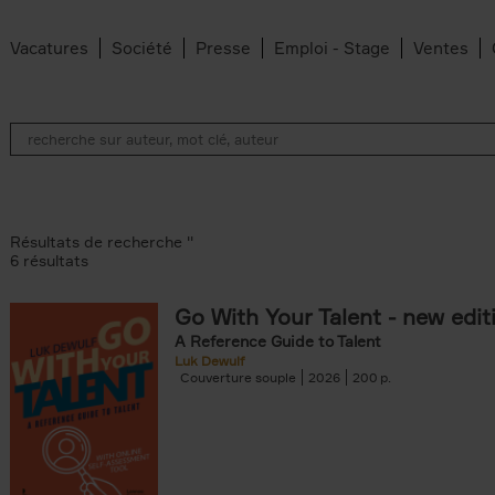
Vacatures
Société
Presse
Emploi - Stage
Ventes
Résultats de recherche ''
6 résultats
Go With Your Talent - new edit
filter
A Reference Guide to Talent
ke filter
Luk Dewulf
 filter
Couverture souple
2026
200
den Bosch filter
ter