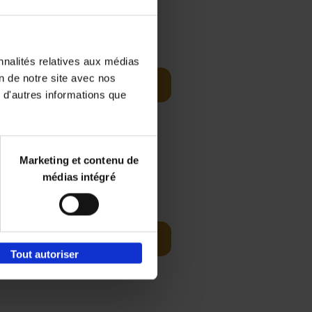
€
34,
99
iven
nnalités relatives aux médias
on de notre site avec nos
Réserver
 d'autres informations que
Marketing et contenu de
médias intégré
€
34,
99
bers driving
Réserver
Tout autoriser