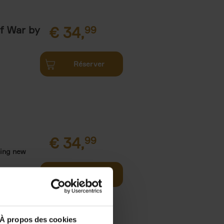
of War by
€
34,
99
Réserver
€
34,
99
ning new
Réserver
À propos des cookies