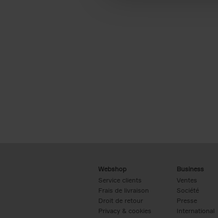
Webshop
Business
Service clients
Ventes
Frais de livraison
Société
Droit de retour
Presse
Privacy & cookies
International