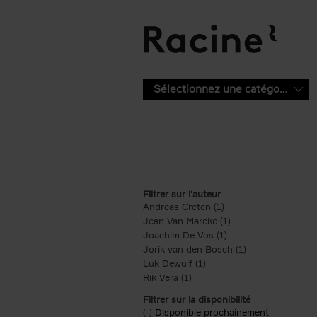
Aller au contenu principal
Sélectionnez une catégorie
Filtrer sur l'auteur
Andreas Creten (1)
Apply Andreas Creten 
Jean Van Marcke (1)
Apply Jean Van Marc
Joachim De Vos (1)
Apply Joachim De Vos
Jorik van den Bosch (1)
Apply Jorik van 
Luk Dewulf (1)
Apply Luk Dewulf filter
Rik Vera (1)
Apply Rik Vera filter
Filtrer sur la disponibilité
(-)
Remove Disponible prochainement fil
Disponible prochainement