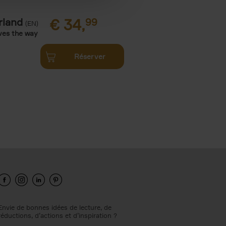
rland
€
34,
99
(EN)
ves the way
Réserver
Envie de bonnes idées de lecture, de
réductions, d’actions et d’inspiration ?