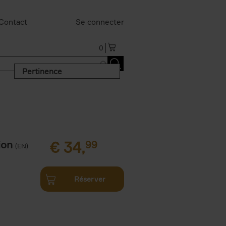
Contact
Se connecter
0
Pertinence
ion
€
34,
99
(EN)
Réserver