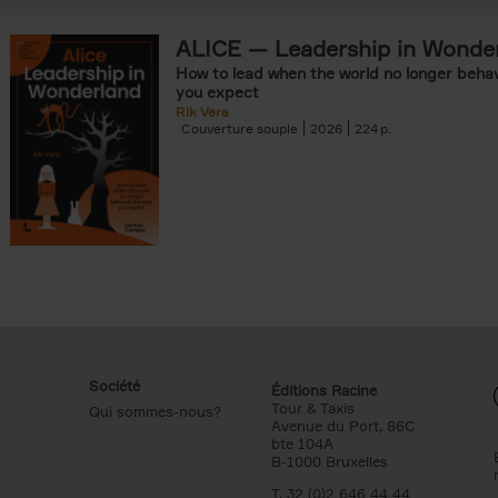
ALICE — Leadership in Wonde
How to lead when the world no longer beha
you expect
Rik Vera
Couverture souple
2026
224
Société
Éditions Racine
Tour & Taxis
Qui sommes-nous?
Avenue du Port, 86C
bte 104A
B-1000 Bruxelles
T. 32 (0)2 646 44 44