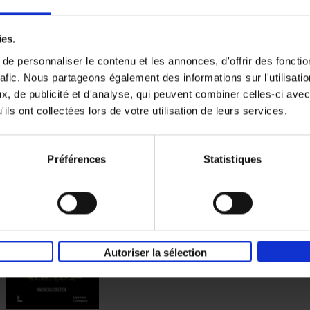
Why Data Wins
ies.
(EN)
Transform your organization into a data-dr
e personnaliser le contenu et les annonces, d'offrir des fonctio
powerhouse in 7 Key Steps
Joachim De Vos
rafic. Nous partageons également des informations sur l'utilisati
Couverture cartonnée
2026
260
, de publicité et d'analyse, qui peuvent combiner celles-ci avec
ils ont collectées lors de votre utilisation de leurs services.
Préférences
Statistiques
Bridging Code and Capital
(EN)
Translating engineering decisions into num
leadership decisions
Andreas Creten
Couverture souple
2026
224
Autoriser la sélection