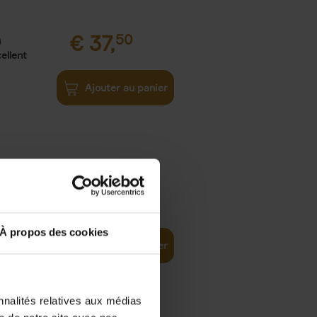
€
37,
50
)
ellent
Ajouter au panier
iness
€
29,
99
(EN)
tal world
À propos des cookies
Ajouter au panier
nnalités relatives aux médias