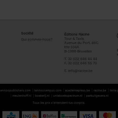
Société
Éditions Racine
Tour & Taxis
Qui sommes-nous?
Avenue du Port, 86C
bte 104A
B-1000 Bruxelles
T. 32 (0)2 646 44 44
F. 32 (0)2 646 55 70
E.
info@racine.be
lannoopublishers.com
lannoocampus.com
academiapress.be
racine.be
terra
meulenhoff.nl
boekerij.nl
unieboekspectrum.nl
parkuitgevers.nl
Tous les prix s’entendent tva compris.