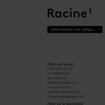
Aller au contenu principal
Sélectionnez une catégorie
Filtrer sur l'auteur
Carolien Boom (1)
Apply Carolien Boom fi
Clo Willaerts (1)
Apply Clo Willaerts filter
Igor Nowé (1)
Apply Igor Nowé filter
Isabel Verstraete (1)
Apply Isabel Verstrae
Jochen Roef (1)
Apply Jochen Roef filte
Jozefien De Feyter (1)
Apply Jozefien De 
Steven Van Belleghem (1)
Apply Steven V
Filtrer sur la disponibilité