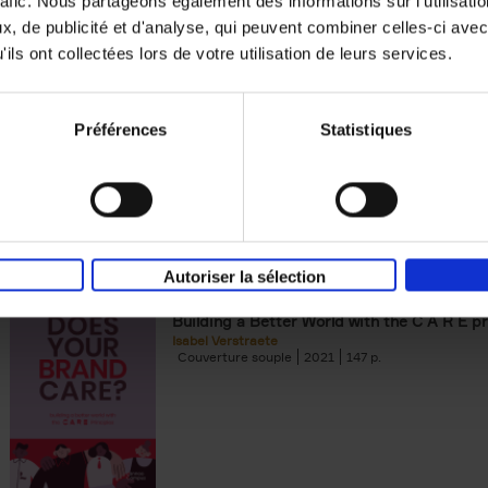
rafic. Nous partageons également des informations sur l'utilisati
, de publicité et d'analyse, qui peuvent combiner celles-ci avec
Digital marketing like a PRO -
ils ont collectées lors de votre utilisation de leurs services.
completely revised edition
(EN)
Prepare. Run. Optimize.
Clo Willaerts
Préférences
Statistiques
Couverture souple
2022
226
Autoriser la sélection
Does Your Brand Care?
(EN)
Building a Better World with the C A R E pr
Isabel Verstraete
Couverture souple
2021
147