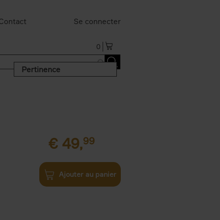
Contact
Se connecter
0
Pertinence
€
49,
99
Ajouter au panier