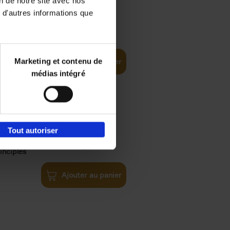
on de notre site avec nos
 d'autres informations que
€
35,
50
Marketing et contenu de
Ajouter au panier
médias intégré
Tout autoriser
€
34,
99
inciples
Ajouter au panier