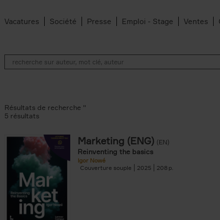
Vacatures
Société
Presse
Emploi - Stage
Ventes
Résultats de recherche ''
5 résultats
Marketing (ENG)
(EN)
lter
Reinventing the basics
Igor Nowé
Couverture souple
2025
208
te filter
r
Feyter filter
an Belleghem filter