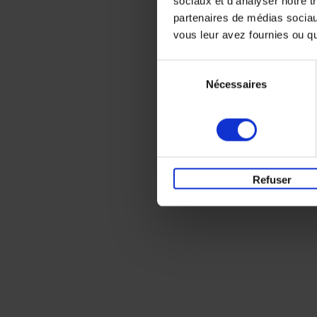
sociaux et d'analyser notre t
partenaires de médias sociaux
vous leur avez fournies ou qu'
Sélection
Nécessaires
du
consentement
Refuser