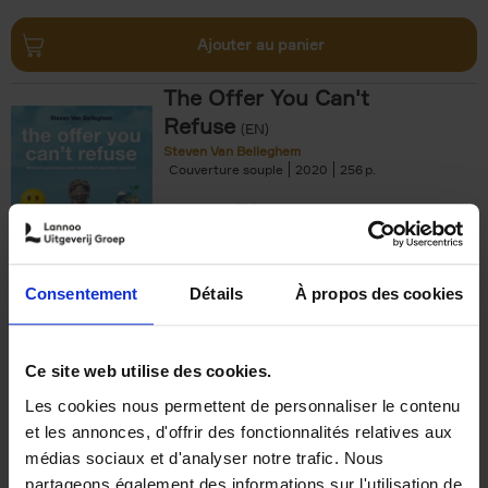
Ajouter au panier
The Offer You Can't
Refuse
(EN)
Steven Van Belleghem
Couverture souple
2020
256
€
37,
50
Consentement
Détails
À propos des cookies
Ajouter au panier
Ce site web utilise des cookies.
Les cookies nous permettent de personnaliser le contenu
Building Bonds = Building
et les annonces, d'offrir des fonctionnalités relatives aux
Business
(EN)
médias sociaux et d'analyser notre trafic. Nous
Jochen Roef
Jozefien De Feyter
Carolien Boom
partageons également des informations sur l'utilisation de
Couverture souple
2025
200