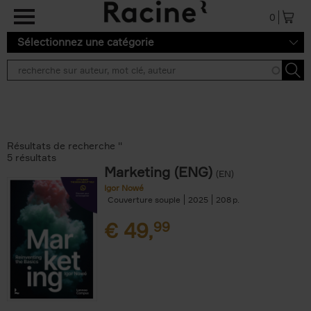
Aller au contenu principal
0
Sélectionnez une catégorie
Résultats de recherche ''
5 résultats
Marketing (ENG)
(EN)
Igor Nowé
Couverture souple
2025
208
€
49,
99