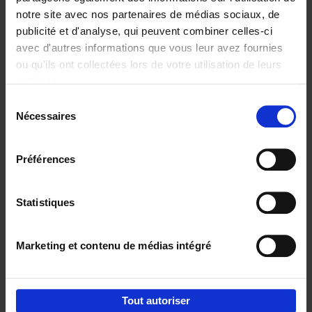
notre site avec nos partenaires de médias sociaux, de
€
29,
99
publicité et d'analyse, qui peuvent combiner celles-ci
avec d'autres informations que vous leur avez fournies
ou qu'ils ont collectées lors de votre utilisation de leurs
services.
Sélection
Nécessaires
du
Ajouter au panier
consentement
Digital marketing like a PRO -
Préférences
completely revised edition
(EN)
Clo Willaerts
Couverture souple
2022
226
Statistiques
€
35,
50
Marketing et contenu de médias intégré
Tout autoriser