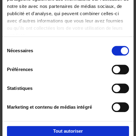
notre site avec nos partenaires de médias sociaux, de
€
29,
99
publicité et d'analyse, qui peuvent combiner celles-ci
avec d'autres informations que vous leur avez fournies
ou qu'ils ont collectées lors de votre utilisation de leurs
services.
Sélection
Nécessaires
du
Ajouter au panier
consentement
Digital marketing like a PRO -
Préférences
completely revised edition
(EN)
Clo Willaerts
Couverture souple
2022
226
Statistiques
€
35,
50
Marketing et contenu de médias intégré
Tout autoriser