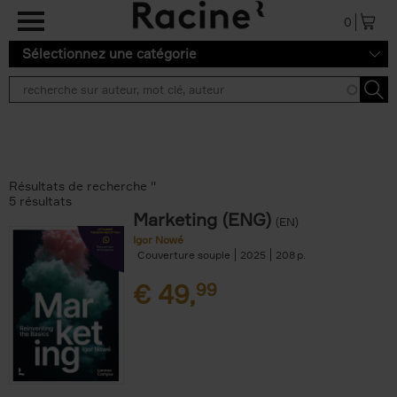
Aller au contenu principal
0
Sélectionnez une catégorie
Résultats de recherche ''
5 résultats
Marketing (ENG)
(EN)
Igor Nowé
Couverture souple
2025
208
€
49,
99