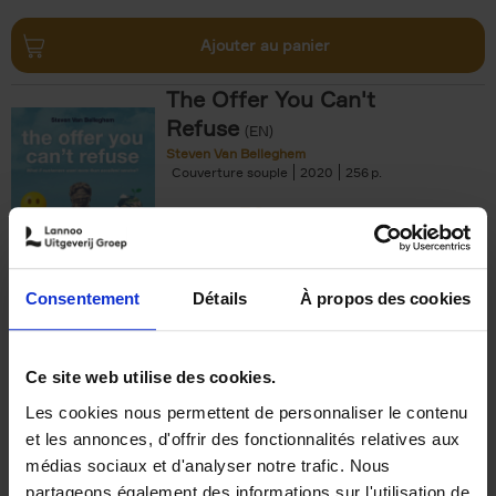
Ajouter au panier
The Offer You Can't
Refuse
(EN)
Steven Van Belleghem
Couverture souple
2020
256
€
37,
50
Consentement
Détails
À propos des cookies
Ajouter au panier
Ce site web utilise des cookies.
Les cookies nous permettent de personnaliser le contenu
Building Bonds = Building
et les annonces, d'offrir des fonctionnalités relatives aux
Business
(EN)
médias sociaux et d'analyser notre trafic. Nous
Jochen Roef
Jozefien De Feyter
Carolien Boom
partageons également des informations sur l'utilisation de
Couverture souple
2025
200