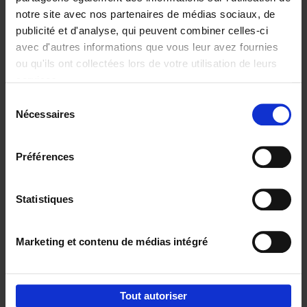
notre site avec nos partenaires de médias sociaux, de
€
29,
99
publicité et d'analyse, qui peuvent combiner celles-ci
avec d'autres informations que vous leur avez fournies
ou qu'ils ont collectées lors de votre utilisation de leurs
services.
Sélection
Nécessaires
du
Ajouter au panier
consentement
Digital marketing like a PRO -
Préférences
completely revised edition
(EN)
Clo Willaerts
Couverture souple
2022
226
Statistiques
€
35,
50
Marketing et contenu de médias intégré
Tout autoriser