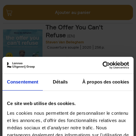
Ajouter au panier
The Offer You Can't
Refuse
(EN)
Steven Van Belleghem
Couverture souple
2020
256
€
37,
50
Consentement
Détails
À propos des cookies
Ajouter au panier
Ce site web utilise des cookies.
Les cookies nous permettent de personnaliser le contenu
Building Bonds = Building
et les annonces, d'offrir des fonctionnalités relatives aux
Business
(EN)
médias sociaux et d'analyser notre trafic. Nous
Jochen Roef
Jozefien De Feyter
Carolien Boom
partageons également des informations sur l'utilisation de
Couverture souple
2025
200