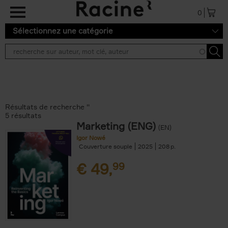
Aller au contenu principal
0
Sélectionnez une catégorie
Résultats de recherche ''
5 résultats
Marketing (ENG)
(EN)
Igor Nowé
Couverture souple
2025
208
€
49,
99