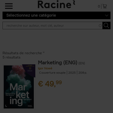
Aller au contenu principal
0
Sélectionnez une catégorie
Résultats de recherche ''
5 résultats
Marketing (ENG)
(EN)
Igor Nowé
Couverture souple
2025
208
€
49,
99