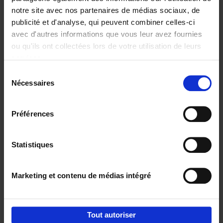
notre site avec nos partenaires de médias sociaux, de
€
29,
99
publicité et d'analyse, qui peuvent combiner celles-ci
avec d'autres informations que vous leur avez fournies
ou qu'ils ont collectées lors de votre utilisation de leurs
services.
Sélection
Nécessaires
du
Ajouter au panier
consentement
Digital marketing like a PRO -
Préférences
completely revised edition
(EN)
Clo Willaerts
Couverture souple
2022
226
Statistiques
€
35,
50
Marketing et contenu de médias intégré
Tout autoriser