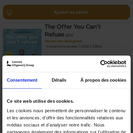
Ajouter au panier
The Offer You Can't
Refuse
(EN)
Steven Van Belleghem
Couverture souple
2020
256
€
37,
50
Consentement
Détails
À propos des cookies
Ajouter au panier
Ce site web utilise des cookies.
Les cookies nous permettent de personnaliser le contenu
Building Bonds = Building
et les annonces, d'offrir des fonctionnalités relatives aux
Business
(EN)
médias sociaux et d'analyser notre trafic. Nous
Jochen Roef
Jozefien De Feyter
Carolien Boom
partageons également des informations sur l'utilisation de
Couverture souple
2025
200