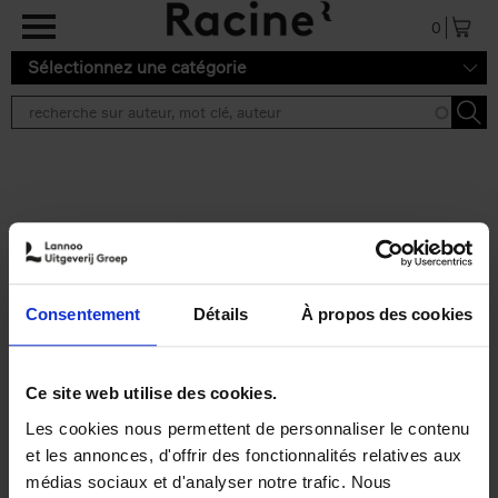
Aller au contenu principal
0
Sélectionnez une catégorie
Résultats de recherche ''
2 résultats
Talentenkaartjes junior
groot
(NL)
Consentement
Détails
À propos des cookies
Luk Dewulf
Peter Beschuyt
Els Pronk
Emma Thyssen
Couverture souple
2018
60
Ce site web utilise des cookies.
€
21,
50
Les cookies nous permettent de personnaliser le contenu
et les annonces, d'offrir des fonctionnalités relatives aux
médias sociaux et d'analyser notre trafic. Nous