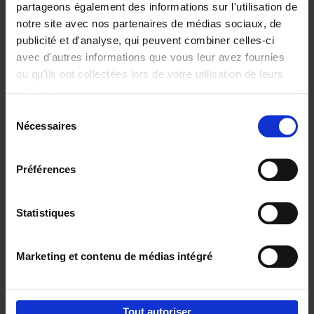
partageons également des informations sur l'utilisation de
notre site avec nos partenaires de médias sociaux, de
Ajouter au panier
publicité et d'analyse, qui peuvent combiner celles-ci
avec d'autres informations que vous leur avez fournies
Go with your talent
(EN)
ou qu'ils ont collectées lors de votre utilisation de leurs
Luk Dewulf
services.
Couverture souple
2012
139
Sélection
€
31,
99
Nécessaires
du
consentement
Préférences
Statistiques
Ajouter au panier
Marketing et contenu de médias intégré
Envie de bonnes idées de lecture, de
réductions, d’actions et d’inspiration ?
Tout autoriser