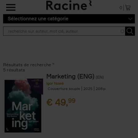
Aller au contenu principal
0
Sélectionnez une catégorie
Résultats de recherche ''
5 résultats
Marketing (ENG)
(EN)
Igor Nowé
Couverture souple
2025
208
€
49,
99