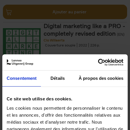
Ajouter au panier
Digital marketing like a PRO -
completely revised edition
(EN)
Clo Willaerts
Couverture souple
2022
226
€
35,
50
Consentement
Détails
À propos des cookies
Ajouter au panier
Ce site web utilise des cookies.
Les cookies nous permettent de personnaliser le contenu
The Offer You Can't
et les annonces, d'offrir des fonctionnalités relatives aux
Refuse
(EN)
médias sociaux et d'analyser notre trafic. Nous
Steven Van Belleghem
partageons également des informations sur l'utilisation de
Couverture souple
2020
256