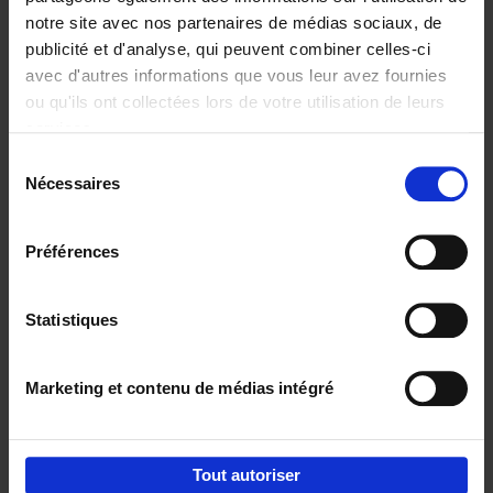
notre site avec nos partenaires de médias sociaux, de
€
37,
50
publicité et d'analyse, qui peuvent combiner celles-ci
avec d'autres informations que vous leur avez fournies
ou qu'ils ont collectées lors de votre utilisation de leurs
services.
Sélection
Nécessaires
du
Ajouter au panier
consentement
Building Bonds = Building
Préférences
Business
(EN)
Jochen Roef
Jozefien De Feyter
Carolien Boom
Couverture souple
2025
200
Statistiques
€
29,
99
Marketing et contenu de médias intégré
Tout autoriser