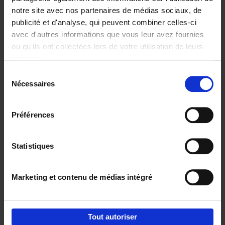
notre site avec nos partenaires de médias sociaux, de
€
29,
99
publicité et d'analyse, qui peuvent combiner celles-ci
avec d'autres informations que vous leur avez fournies
ou qu'ils ont collectées lors de votre utilisation de leurs
services.
Sélection
Nécessaires
du
Ajouter au panier
consentement
Digital marketing like a PRO -
Préférences
completely revised edition
(EN)
Clo Willaerts
Couverture souple
2022
226
Statistiques
€
35,
50
Marketing et contenu de médias intégré
Tout autoriser