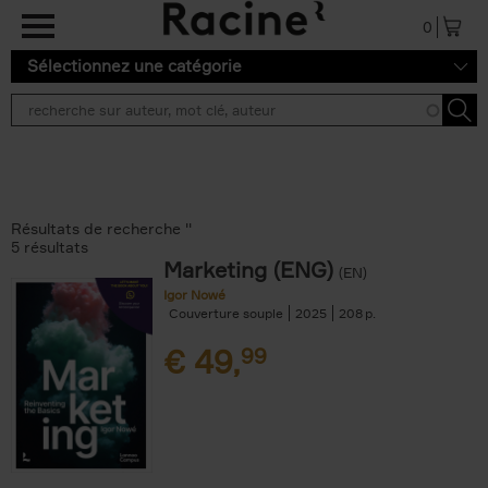
Aller au contenu principal
0
Sélectionnez une catégorie
Résultats de recherche ''
5 résultats
Marketing (ENG)
(EN)
Igor Nowé
Couverture souple
2025
208
€
49,
99