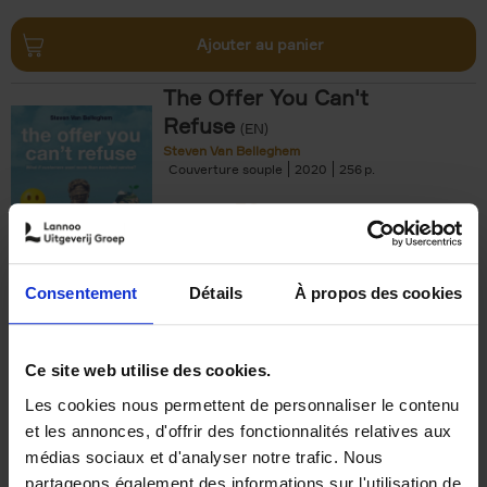
Ajouter au panier
The Offer You Can't
Refuse
(EN)
Steven Van Belleghem
Couverture souple
2020
256
€
37,
50
Consentement
Détails
À propos des cookies
Ajouter au panier
Ce site web utilise des cookies.
Les cookies nous permettent de personnaliser le contenu
Building Bonds = Building
et les annonces, d'offrir des fonctionnalités relatives aux
Business
(EN)
médias sociaux et d'analyser notre trafic. Nous
Jochen Roef
Jozefien De Feyter
Carolien Boom
partageons également des informations sur l'utilisation de
Couverture souple
2025
200