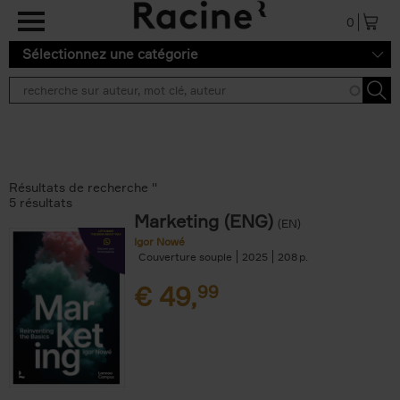
Aller au contenu principal
0
Sélectionnez une catégorie
Résultats de recherche ''
5 résultats
Marketing (ENG)
(EN)
Igor Nowé
Couverture souple
2025
208
€
49,
99