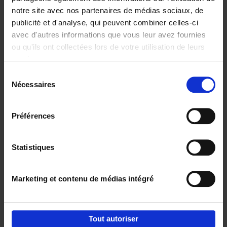
notre site avec nos partenaires de médias sociaux, de
€
29,
99
publicité et d'analyse, qui peuvent combiner celles-ci
avec d'autres informations que vous leur avez fournies
ou qu'ils ont collectées lors de votre utilisation de leurs
services.
Sélection
Nécessaires
du
Ajouter au panier
consentement
Digital marketing like a PRO -
Préférences
completely revised edition
(EN)
Clo Willaerts
Couverture souple
2022
226
Statistiques
€
35,
50
Marketing et contenu de médias intégré
Tout autoriser