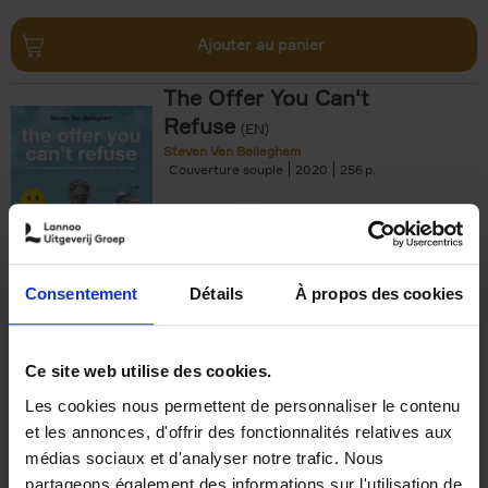
Ajouter au panier
The Offer You Can't
Refuse
(EN)
Steven Van Belleghem
Couverture souple
2020
256
€
37,
50
Consentement
Détails
À propos des cookies
Ajouter au panier
Ce site web utilise des cookies.
Les cookies nous permettent de personnaliser le contenu
Building Bonds = Building
et les annonces, d'offrir des fonctionnalités relatives aux
Business
(EN)
médias sociaux et d'analyser notre trafic. Nous
Jochen Roef
Jozefien De Feyter
Carolien Boom
partageons également des informations sur l'utilisation de
Couverture souple
2025
200