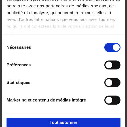
notre site avec nos partenaires de médias sociaux, de
€
37,
50
publicité et d'analyse, qui peuvent combiner celles-ci
avec d'autres informations que vous leur avez fournies
ou qu'ils ont collectées lors de votre utilisation de leurs
services.
Sélection
Nécessaires
du
Ajouter au panier
consentement
Building Bonds = Building
Préférences
Business
(EN)
Jochen Roef
Jozefien De Feyter
Carolien Boom
Couverture souple
2025
200
Statistiques
€
29,
99
Marketing et contenu de médias intégré
Tout autoriser