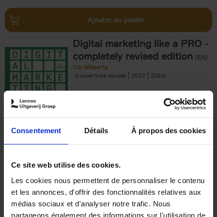
Ajouter au panier
Digital marketing like a PRO -
completely revised edition
(EN)
Clo Willaerts
Couverture souple
2022
226
€
35,
50
Consentement
Détails
À propos des cookies
Ajouter au panier
Ce site web utilise des cookies.
Les cookies nous permettent de personnaliser le contenu
The Offer You Can't
et les annonces, d'offrir des fonctionnalités relatives aux
Refuse
(EN)
médias sociaux et d'analyser notre trafic. Nous
Steven Van Belleghem
partageons également des informations sur l'utilisation de
Couverture souple
2020
256