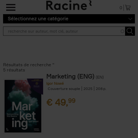
Aller au contenu principal
0
Sélectionnez une catégorie
Résultats de recherche ''
5 résultats
Marketing (ENG)
(EN)
Igor Nowé
Couverture souple
2025
208
€
49,
99