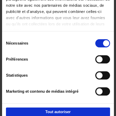
notre site avec nos partenaires de médias sociaux, de
€
29,
99
publicité et d'analyse, qui peuvent combiner celles-ci
avec d'autres informations que vous leur avez fournies
ou qu'ils ont collectées lors de votre utilisation de leurs
services.
Sélection
Nécessaires
du
Ajouter au panier
consentement
Digital marketing like a PRO -
Préférences
completely revised edition
(EN)
Clo Willaerts
Couverture souple
2022
226
Statistiques
€
35,
50
Marketing et contenu de médias intégré
Tout autoriser