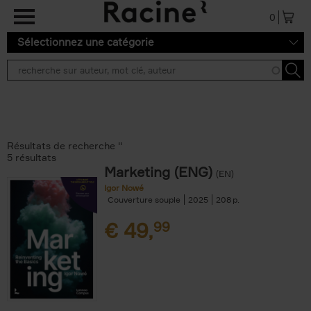
Aller au contenu principal
0
Sélectionnez une catégorie
Résultats de recherche ''
5 résultats
Marketing (ENG)
(EN)
Igor Nowé
Couverture souple
2025
208
€
49,
99