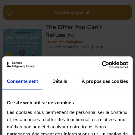
Ajouter au panier
The Offer You Can't
Refuse
(EN)
Steven Van Belleghem
Couverture souple
2020
256
€
37,
50
Consentement
Détails
À propos des cookies
Ajouter au panier
Ce site web utilise des cookies.
Les cookies nous permettent de personnaliser le contenu
Building Bonds = Building
et les annonces, d'offrir des fonctionnalités relatives aux
Business
(EN)
médias sociaux et d'analyser notre trafic. Nous
Jochen Roef
Jozefien De Feyter
Carolien Boom
partageons également des informations sur l'utilisation de
Couverture souple
2025
200