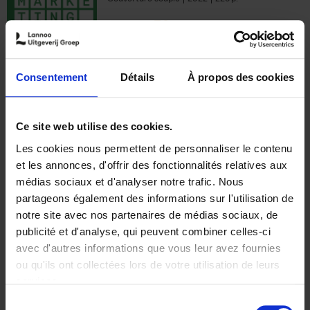
€
35,
50
Consentement
Détails
À propos des cookies
Ajouter au panier
Ce site web utilise des cookies.
Les cookies nous permettent de personnaliser le contenu
The Offer You Can't
et les annonces, d'offrir des fonctionnalités relatives aux
Refuse
(EN)
médias sociaux et d'analyser notre trafic. Nous
Steven Van Belleghem
partageons également des informations sur l'utilisation de
Couverture souple
2020
256
notre site avec nos partenaires de médias sociaux, de
€
37,
50
publicité et d'analyse, qui peuvent combiner celles-ci
avec d'autres informations que vous leur avez fournies
ou qu'ils ont collectées lors de votre utilisation de leurs
services.
Sélection