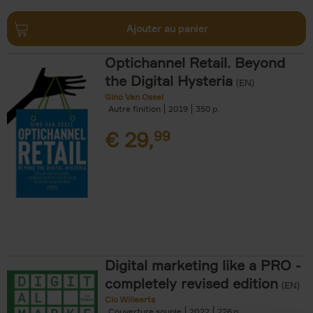
Ajouter au panier
Optichannel Retail. Beyond
the Digital Hysteria
(EN)
Gino Van Ossel
Autre finition
2019
350
€
29,
99
Digital marketing like a PRO -
completely revised edition
(EN)
Clo Willaerts
Couverture souple
2022
226