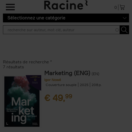
Aller au contenu principal
0
Sélectionnez une catégorie
Résultats de recherche ''
7 résultats
Marketing (ENG)
(EN)
Igor Nowé
Couverture souple
2025
208
€
49,
99