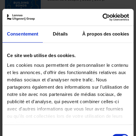
€
29,
99
Consentement
Détails
À propos des cookies
Ajouter au panier
Ce site web utilise des cookies.
Les cookies nous permettent de personnaliser le contenu
Optichannel Retail. Beyond
et les annonces, d'offrir des fonctionnalités relatives aux
the Digital Hysteria
(EN)
médias sociaux et d'analyser notre trafic. Nous
Gino Van Ossel
partageons également des informations sur l'utilisation de
Autre finition
2019
350
notre site avec nos partenaires de médias sociaux, de
€
29,
99
publicité et d'analyse, qui peuvent combiner celles-ci
avec d'autres informations que vous leur avez fournies
ou qu'ils ont collectées lors de votre utilisation de leurs
services.
Sélection