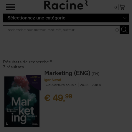
Aller au contenu principal
0
Sélectionnez une catégorie
Résultats de recherche ''
7 résultats
Marketing (ENG)
(EN)
Igor Nowé
Couverture souple
2025
208
€
49,
99