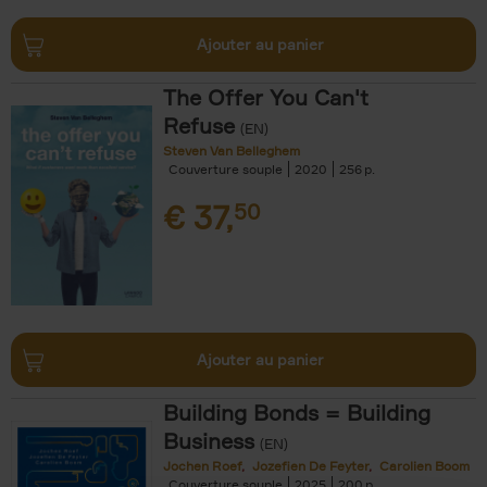
Ajouter au panier
The Offer You Can't
Refuse
(EN)
Steven Van Belleghem
Couverture souple
2020
256
€
37,
50
Ajouter au panier
Building Bonds = Building
Business
(EN)
Jochen Roef
Jozefien De Feyter
Carolien Boom
Couverture souple
2025
200