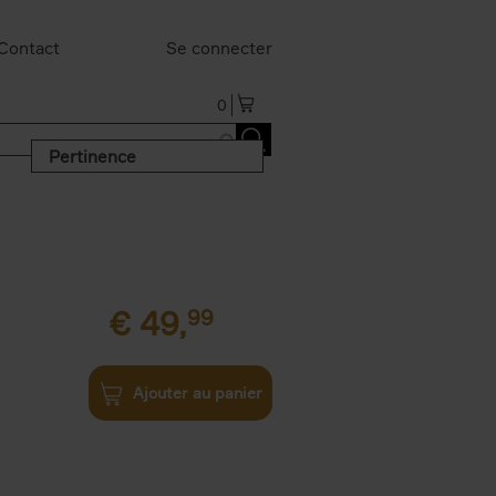
Contact
Se connecter
0
Pertinence
€
49,
99
Ajouter au panier