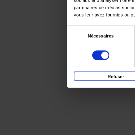
sociaux et d'analyser notre t
partenaires de médias sociaux
vous leur avez fournies ou qu'
Sélection
Nécessaires
du
consentement
Refuser