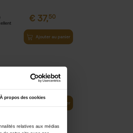
€
37,
50
)
ellent
Ajouter au panier
iness
€
29,
99
(EN)
tal world
À propos des cookies
Ajouter au panier
nnalités relatives aux médias