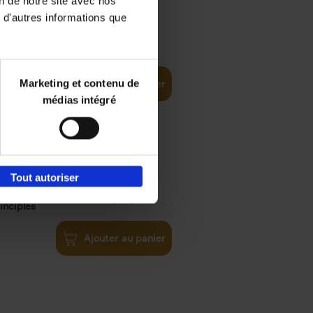
on de notre site avec nos
 d'autres informations que
€
35,
50
Marketing et contenu de
Ajouter au panier
médias intégré
Tout autoriser
€
34,
99
inciples
Ajouter au panier