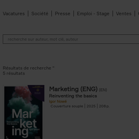
Vacatures
Société
Presse
Emploi - Stage
Ventes
Résultats de recherche ''
5 résultats
Marketing (ENG)
(EN)
lter
Reinventing the basics
Igor Nowé
Couverture souple
2025
208
te filter
r
Feyter filter
an Belleghem filter