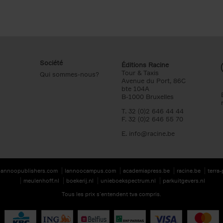
Société
Éditions Racine
Tour & Taxis
Qui sommes-nous?
Avenue du Port, 86C
bte 104A
B-1000 Bruxelles
T. 32 (0)2 646 44 44
F. 32 (0)2 646 55 70
E.
info@racine.be
lannoopublishers.com
lannoocampus.com
academiapress.be
racine.be
terra
meulenhoff.nl
boekerij.nl
unieboekspectrum.nl
parkuitgevers.nl
Tous les prix s’entendent tva compris.