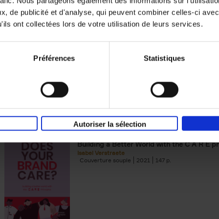
rafic. Nous partageons également des informations sur l'utilisati
, de publicité et d'analyse, qui peuvent combiner celles-ci avec
Digital marketing like a PRO -
ils ont collectées lors de votre utilisation de leurs services.
completely revised edition
(EN)
Prepare. Run. Optimize.
Clo Willaerts
Préférences
Statistiques
Couverture souple
2022
226
Autoriser la sélection
Does Your Brand Care?
(EN)
Building a Better World with the C A R E pr
Isabel Verstraete
Couverture souple
2021
147