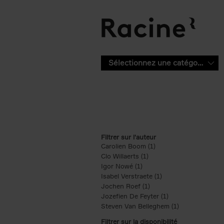
Aller au contenu principal
Sélectionnez une catégorie
Filtrer sur l'auteur
Carolien Boom (1)
Apply Carolien Boom fi
Clo Willaerts (1)
Apply Clo Willaerts filter
Igor Nowé (1)
Apply Igor Nowé filter
Isabel Verstraete (1)
Apply Isabel Verstrae
Jochen Roef (1)
Apply Jochen Roef filte
Jozefien De Feyter (1)
Apply Jozefien De 
Steven Van Belleghem (1)
Apply Steven V
Filtrer sur la disponibilité