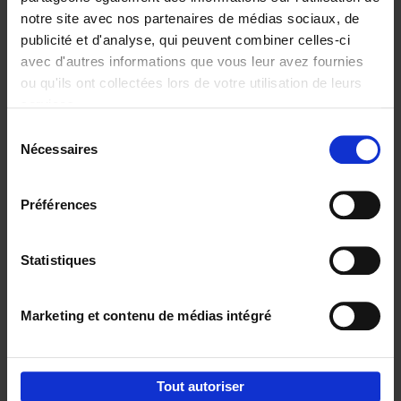
notre site avec nos partenaires de médias sociaux, de
€
29,
99
publicité et d'analyse, qui peuvent combiner celles-ci
avec d'autres informations que vous leur avez fournies
ou qu'ils ont collectées lors de votre utilisation de leurs
services.
Sélection
Nécessaires
du
Ajouter au panier
consentement
Digital marketing like a PRO -
Préférences
completely revised edition
(EN)
Clo Willaerts
Couverture souple
2022
226
Statistiques
€
35,
50
Marketing et contenu de médias intégré
Tout autoriser