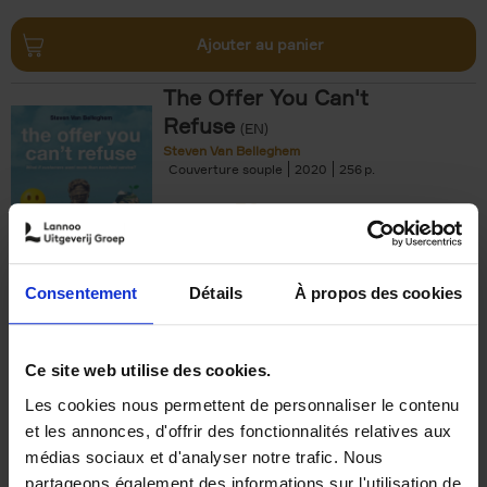
Ajouter au panier
The Offer You Can't
Refuse
(EN)
Steven Van Belleghem
Couverture souple
2020
256
€
37,
50
Consentement
Détails
À propos des cookies
Ajouter au panier
Ce site web utilise des cookies.
Les cookies nous permettent de personnaliser le contenu
Building Bonds = Building
et les annonces, d'offrir des fonctionnalités relatives aux
Business
(EN)
médias sociaux et d'analyser notre trafic. Nous
Jochen Roef
Jozefien De Feyter
Carolien Boom
partageons également des informations sur l'utilisation de
Couverture souple
2025
200