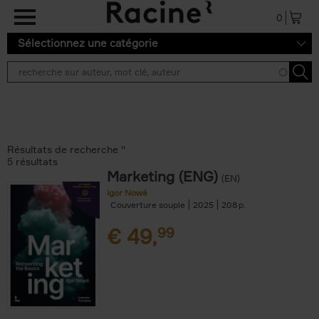
Aller au contenu principal
0
Sélectionnez une catégorie
Résultats de recherche ''
5 résultats
Marketing (ENG)
(EN)
Igor Nowé
Couverture souple
2025
208
€
49,
99