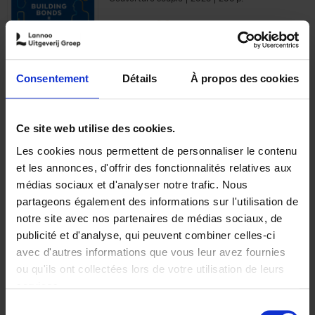
€
29,
99
Consentement
Détails
À propos des cookies
Ajouter au panier
Ce site web utilise des cookies.
Les cookies nous permettent de personnaliser le contenu
Optichannel Retail. Beyond
et les annonces, d'offrir des fonctionnalités relatives aux
the Digital Hysteria
(EN)
médias sociaux et d'analyser notre trafic. Nous
Gino Van Ossel
partageons également des informations sur l'utilisation de
Autre finition
2019
350
notre site avec nos partenaires de médias sociaux, de
€
29,
99
publicité et d'analyse, qui peuvent combiner celles-ci
avec d'autres informations que vous leur avez fournies
ou qu'ils ont collectées lors de votre utilisation de leurs
services.
Sélection