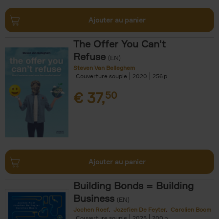
Ajouter au panier
The Offer You Can't
Refuse
(EN)
Steven Van Belleghem
Couverture souple
2020
256
€
37,
50
Ajouter au panier
Building Bonds = Building
Business
(EN)
Jochen Roef
Jozefien De Feyter
Carolien Boom
Couverture souple
2025
200