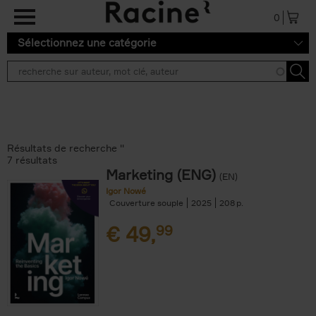
Aller au contenu principal
0
Sélectionnez une catégorie
Résultats de recherche ''
7 résultats
Marketing (ENG)
(EN)
Igor Nowé
Couverture souple
2025
208
€
49,
99