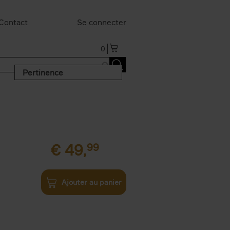
Contact
Se connecter
0
Pertinence
€
49,
99
Ajouter au panier