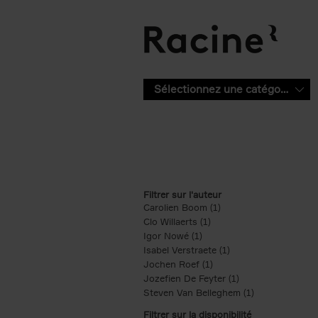
Aller au contenu principal
Sélectionnez une catégorie
Filtrer sur l'auteur
Carolien Boom (1)
Apply Carolien Boom fi
Clo Willaerts (1)
Apply Clo Willaerts filter
Igor Nowé (1)
Apply Igor Nowé filter
Isabel Verstraete (1)
Apply Isabel Verstrae
Jochen Roef (1)
Apply Jochen Roef filte
Jozefien De Feyter (1)
Apply Jozefien De 
Steven Van Belleghem (1)
Apply Steven V
Filtrer sur la disponibilité