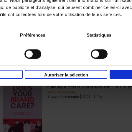
rafic. Nous partageons également des informations sur l'utilisati
, de publicité et d'analyse, qui peuvent combiner celles-ci avec
Digital marketing like a PRO -
ils ont collectées lors de votre utilisation de leurs services.
completely revised edition
(EN)
Prepare. Run. Optimize.
Clo Willaerts
Préférences
Statistiques
Couverture souple
2022
226
Autoriser la sélection
Does Your Brand Care?
(EN)
Building a Better World with the C A R E pr
Isabel Verstraete
Couverture souple
2021
147