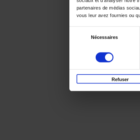
sociaux et d'analyser notre t
partenaires de médias sociaux
vous leur avez fournies ou qu'
Sélection
Nécessaires
du
consentement
Refuser