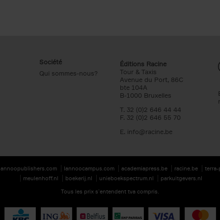
Société
Éditions Racine
Tour & Taxis
Qui sommes-nous?
Avenue du Port, 86C
bte 104A
B-1000 Bruxelles
T. 32 (0)2 646 44 44
F. 32 (0)2 646 55 70
E.
info@racine.be
lannoopublishers.com
lannoocampus.com
academiapress.be
racine.be
terra
meulenhoff.nl
boekerij.nl
unieboekspectrum.nl
parkuitgevers.nl
Tous les prix s’entendent tva compris.