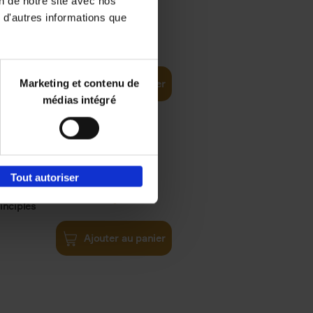
on de notre site avec nos
 d'autres informations que
€
35,
50
Marketing et contenu de
Ajouter au panier
médias intégré
Tout autoriser
€
34,
99
inciples
Ajouter au panier