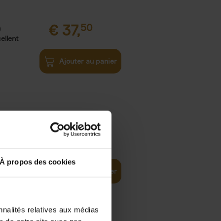
€
37,
50
)
ellent
Ajouter au panier
iness
€
29,
99
(EN)
tal world
À propos des cookies
Ajouter au panier
nnalités relatives aux médias