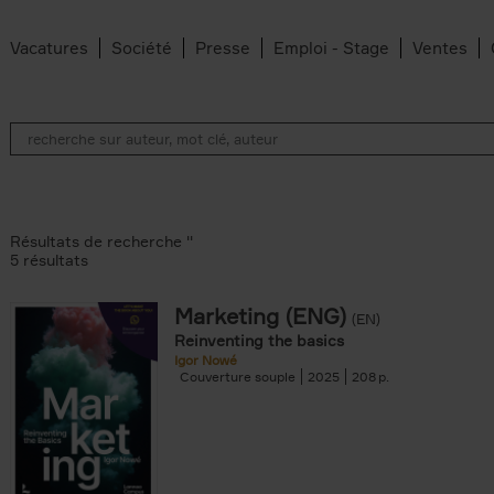
Vacatures
Société
Presse
Emploi - Stage
Ventes
Résultats de recherche ''
5 résultats
Marketing (ENG)
(EN)
lter
Reinventing the basics
Igor Nowé
Couverture souple
2025
208
te filter
r
Feyter filter
an Belleghem filter