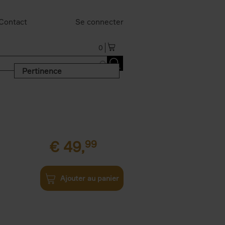
Contact
Se connecter
0
Pertinence
€
49,
99
Ajouter au panier