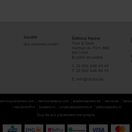
Société
Éditions Racine
Tour & Taxis
Qui sommes-nous?
Avenue du Port, 86C
bte 104A
B-1000 Bruxelles
T. 32 (0)2 646 44 44
F. 32 (0)2 646 55 70
E.
info@racine.be
lannoopublishers.com
lannoocampus.com
academiapress.be
racine.be
terra
meulenhoff.nl
boekerij.nl
unieboekspectrum.nl
parkuitgevers.nl
Tous les prix s’entendent tva compris.