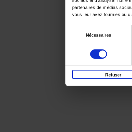
sociaux et d'analyser notre t
partenaires de médias sociaux
vous leur avez fournies ou qu'
Sélection
Nécessaires
du
consentement
Refuser