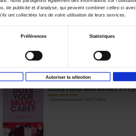
rafic. Nous partageons également des informations sur l'utilisati
, de publicité et d'analyse, qui peuvent combiner celles-ci avec
Digital marketing like a PRO -
ils ont collectées lors de votre utilisation de leurs services.
completely revised edition
(EN)
Prepare. Run. Optimize.
Clo Willaerts
Préférences
Statistiques
Couverture souple
2022
226
Autoriser la sélection
Does Your Brand Care?
(EN)
Building a Better World with the C A R E pr
Isabel Verstraete
Couverture souple
2021
147