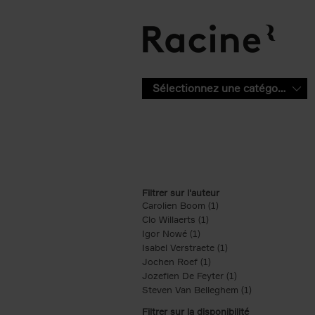
Aller au contenu principal
Sélectionnez une catégorie
Filtrer sur l'auteur
Carolien Boom (1)
Apply Carolien Boom fi
Clo Willaerts (1)
Apply Clo Willaerts filter
Igor Nowé (1)
Apply Igor Nowé filter
Isabel Verstraete (1)
Apply Isabel Verstrae
Jochen Roef (1)
Apply Jochen Roef filte
Jozefien De Feyter (1)
Apply Jozefien De 
Steven Van Belleghem (1)
Apply Steven V
Filtrer sur la disponibilité