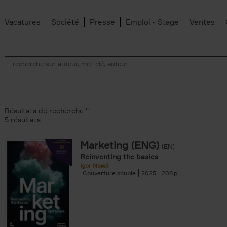
Vacatures
Société
Presse
Emploi - Stage
Ventes
Résultats de recherche ''
5 résultats
Marketing (ENG)
(EN)
lter
Reinventing the basics
Igor Nowé
Couverture souple
2025
208
te filter
r
Feyter filter
an Belleghem filter