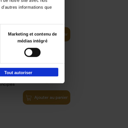
on de notre site avec nos
 d'autres informations que
€
35,
50
Marketing et contenu de
Ajouter au panier
médias intégré
Tout autoriser
€
34,
99
inciples
Ajouter au panier