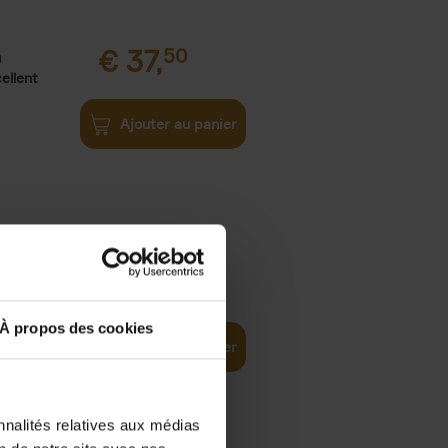
€
37,
50
)
ellent
Ajouter au panier
iness
€
29,
99
(EN)
tal world
À propos des cookies
Ajouter au panier
nnalités relatives aux médias