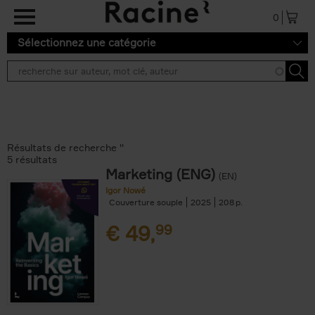
Aller au contenu principal
0
Sélectionnez une catégorie
Résultats de recherche ''
5 résultats
Marketing (ENG)
(EN)
Igor Nowé
Couverture souple
2025
208
€
49,
99