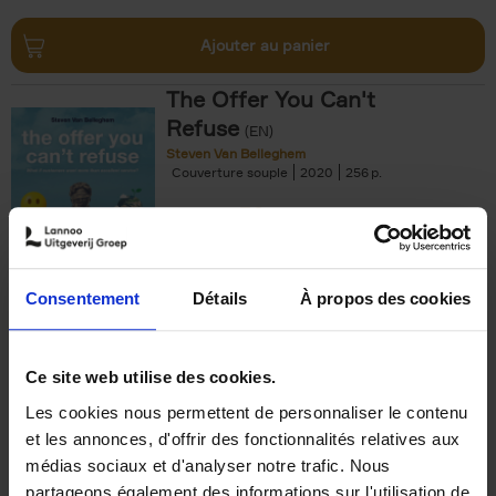
Ajouter au panier
The Offer You Can't
Refuse
(EN)
Steven Van Belleghem
Couverture souple
2020
256
€
37,
50
Consentement
Détails
À propos des cookies
Ajouter au panier
Ce site web utilise des cookies.
Les cookies nous permettent de personnaliser le contenu
Building Bonds = Building
et les annonces, d'offrir des fonctionnalités relatives aux
Business
(EN)
médias sociaux et d'analyser notre trafic. Nous
Jochen Roef
Jozefien De Feyter
Carolien Boom
partageons également des informations sur l'utilisation de
Couverture souple
2025
200