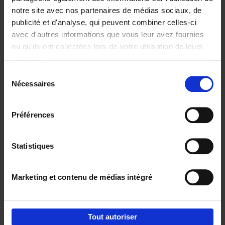
notre site avec nos partenaires de médias sociaux, de
€
29,
99
publicité et d'analyse, qui peuvent combiner celles-ci
avec d'autres informations que vous leur avez fournies
ou qu'ils ont collectées lors de votre utilisation de leurs
services.
Sélection
Nécessaires
du
Ajouter au panier
consentement
Digital marketing like a PRO -
Préférences
completely revised edition
(EN)
Clo Willaerts
Couverture souple
2022
226
Statistiques
€
35,
50
Marketing et contenu de médias intégré
Tout autoriser