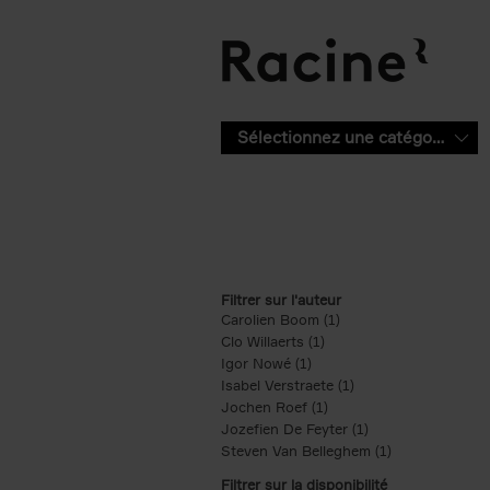
Aller au contenu principal
Sélectionnez une catégorie
Filtrer sur l'auteur
Carolien Boom (1)
Apply Carolien Boom fi
Clo Willaerts (1)
Apply Clo Willaerts filter
Igor Nowé (1)
Apply Igor Nowé filter
Isabel Verstraete (1)
Apply Isabel Verstrae
Jochen Roef (1)
Apply Jochen Roef filte
Jozefien De Feyter (1)
Apply Jozefien De 
Steven Van Belleghem (1)
Apply Steven V
Filtrer sur la disponibilité