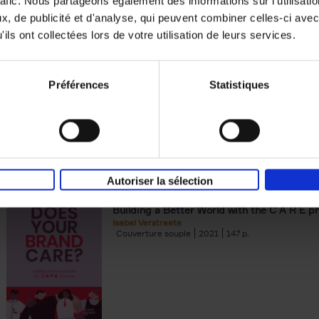
rafic. Nous partageons également des informations sur l'utilisati
, de publicité et d'analyse, qui peuvent combiner celles-ci avec
Digital marketing like a PRO -
ils ont collectées lors de votre utilisation de leurs services.
completely revised edition
(EN)
Prepare. Run. Optimize.
Clo Willaerts
Préférences
Statistiques
Couverture souple
2022
226
Autoriser la sélection
Does Your Brand Care?
(EN)
Building a Better World with the C A R E pr
Isabel Verstraete
Couverture souple
2021
147