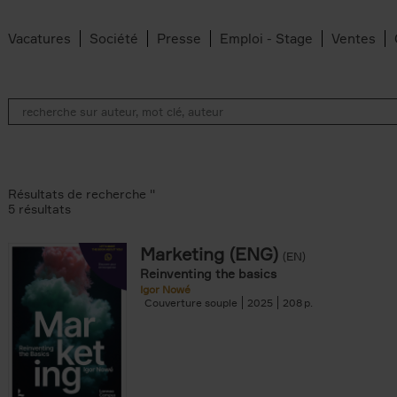
Vacatures
Société
Presse
Emploi - Stage
Ventes
Résultats de recherche ''
5 résultats
Marketing (ENG)
(EN)
lter
Reinventing the basics
Igor Nowé
Couverture souple
2025
208
te filter
r
Feyter filter
an Belleghem filter