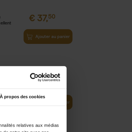
€
37,
50
)
ellent
Ajouter au panier
iness
€
29,
99
(EN)
tal world
À propos des cookies
Ajouter au panier
nnalités relatives aux médias