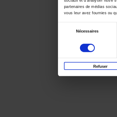
sociaux et d'analyser notre t
partenaires de médias sociaux
vous leur avez fournies ou qu'
Sélection
Nécessaires
du
consentement
Refuser