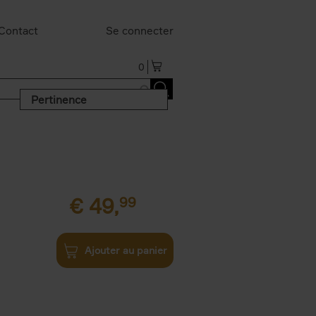
Contact
Se connecter
0
Pertinence
€
49,
99
Ajouter au panier