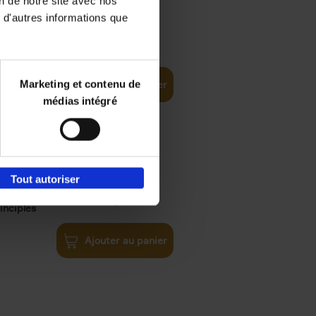
on de notre site avec nos
 d'autres informations que
€
35,
50
Marketing et contenu de
Ajouter au panier
médias intégré
Tout autoriser
€
34,
99
inciples
Ajouter au panier