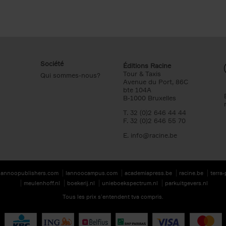
Société
Éditions Racine
Tour & Taxis
Qui sommes-nous?
Avenue du Port, 86C
bte 104A
B-1000 Bruxelles
T. 32 (0)2 646 44 44
F. 32 (0)2 646 55 70
E.
info@racine.be
lannoopublishers.com
lannoocampus.com
academiapress.be
racine.be
terra
meulenhoff.nl
boekerij.nl
unieboekspectrum.nl
parkuitgevers.nl
Tous les prix s’entendent tva compris.