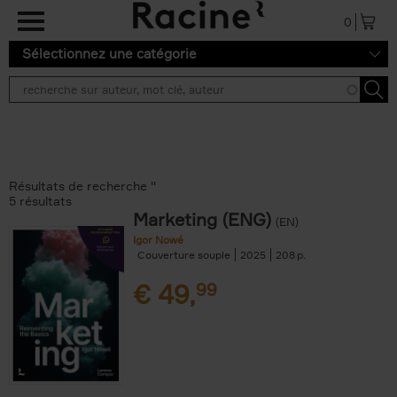
Aller au contenu principal
0
Sélectionnez une catégorie
Résultats de recherche ''
5 résultats
Marketing (ENG)
(EN)
Igor Nowé
Couverture souple
2025
208
€
49,
99