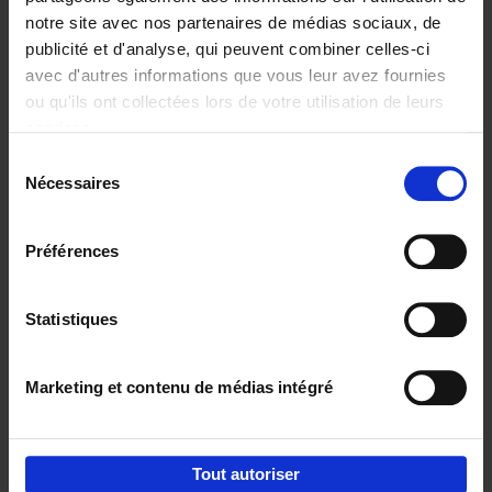
notre site avec nos partenaires de médias sociaux, de
€
29,
99
publicité et d'analyse, qui peuvent combiner celles-ci
avec d'autres informations que vous leur avez fournies
ou qu'ils ont collectées lors de votre utilisation de leurs
services.
Sélection
Nécessaires
du
Ajouter au panier
consentement
Digital marketing like a PRO -
Préférences
completely revised edition
(EN)
Clo Willaerts
Couverture souple
2022
226
Statistiques
€
35,
50
Marketing et contenu de médias intégré
Tout autoriser