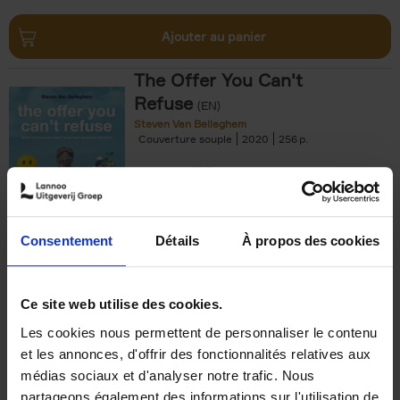
Ajouter au panier
The Offer You Can't
Refuse
(EN)
Steven Van Belleghem
Couverture souple
2020
256
€
37,
50
Consentement
Détails
À propos des cookies
Ajouter au panier
Ce site web utilise des cookies.
Les cookies nous permettent de personnaliser le contenu
Building Bonds = Building
et les annonces, d'offrir des fonctionnalités relatives aux
Business
(EN)
médias sociaux et d'analyser notre trafic. Nous
Jochen Roef
Jozefien De Feyter
Carolien Boom
partageons également des informations sur l'utilisation de
Couverture souple
2025
200