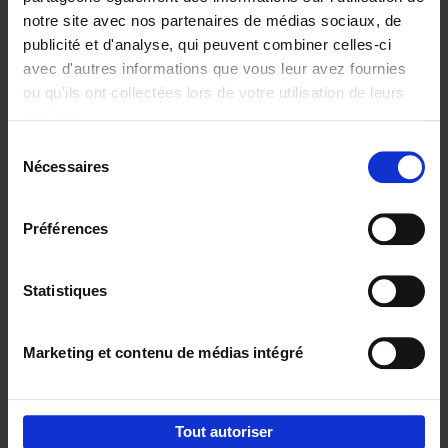
notre site avec nos partenaires de médias sociaux, de
€
37,
50
publicité et d'analyse, qui peuvent combiner celles-ci
avec d'autres informations que vous leur avez fournies
ou qu'ils ont collectées lors de votre utilisation de leurs
services.
Sélection
Nécessaires
du
Ajouter au panier
consentement
Building Bonds = Building
Préférences
Business
(EN)
Jochen Roef
Jozefien De Feyter
Carolien Boom
Couverture souple
2025
200
Statistiques
€
29,
99
Marketing et contenu de médias intégré
Tout autoriser