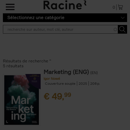
Aller au contenu principal
0
Sélectionnez une catégorie
Résultats de recherche ''
5 résultats
Marketing (ENG)
(EN)
Igor Nowé
Couverture souple
2025
208
€
49,
99