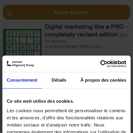
Ajouter au panier
Digital marketing like a PRO -
completely revised edition
(EN)
Clo Willaerts
Couverture souple
2022
226
€
35,
50
Consentement
Détails
À propos des cookies
Ajouter au panier
Ce site web utilise des cookies.
Les cookies nous permettent de personnaliser le contenu
The Offer You Can't
et les annonces, d'offrir des fonctionnalités relatives aux
Refuse
(EN)
médias sociaux et d'analyser notre trafic. Nous
Steven Van Belleghem
partageons également des informations sur l'utilisation de
Couverture souple
2020
256