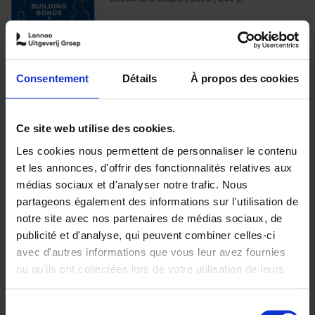
€
29,
99
Consentement
Détails
À propos des cookies
Ajouter au panier
Ce site web utilise des cookies.
Les cookies nous permettent de personnaliser le contenu
Optichannel Retail. Beyond
et les annonces, d'offrir des fonctionnalités relatives aux
the Digital Hysteria
(EN)
médias sociaux et d'analyser notre trafic. Nous
Gino Van Ossel
partageons également des informations sur l'utilisation de
Autre finition
2019
350
notre site avec nos partenaires de médias sociaux, de
€
29,
99
publicité et d'analyse, qui peuvent combiner celles-ci
avec d'autres informations que vous leur avez fournies
ou qu'ils ont collectées lors de votre utilisation de leurs
services.
Sélection