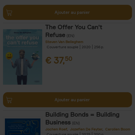
Ajouter au panier
The Offer You Can't
Refuse
(EN)
Steven Van Belleghem
Couverture souple
2020
256
€
37,
50
Ajouter au panier
Building Bonds = Building
Business
(EN)
Jochen Roef
Jozefien De Feyter
Carolien Boom
Couverture souple
2025
200