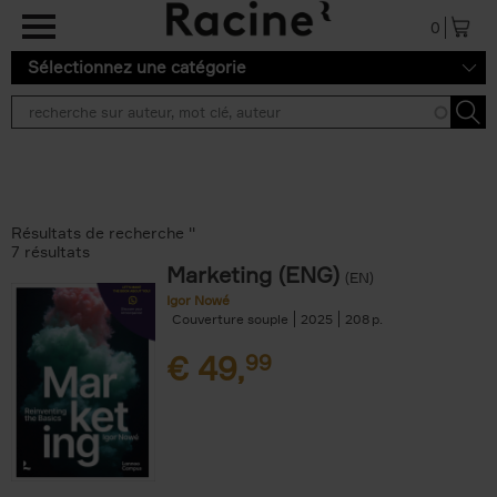
Aller au contenu principal
0
Sélectionnez une catégorie
Résultats de recherche ''
7 résultats
Marketing (ENG)
(EN)
Igor Nowé
Couverture souple
2025
208
€
49,
99