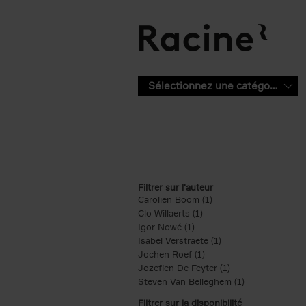
Aller au contenu principal
Sélectionnez une catégorie
Filtrer sur l'auteur
Carolien Boom (1)
Apply Carolien Boom fi
Clo Willaerts (1)
Apply Clo Willaerts filter
Igor Nowé (1)
Apply Igor Nowé filter
Isabel Verstraete (1)
Apply Isabel Verstrae
Jochen Roef (1)
Apply Jochen Roef filte
Jozefien De Feyter (1)
Apply Jozefien De 
Steven Van Belleghem (1)
Apply Steven V
Filtrer sur la disponibilité