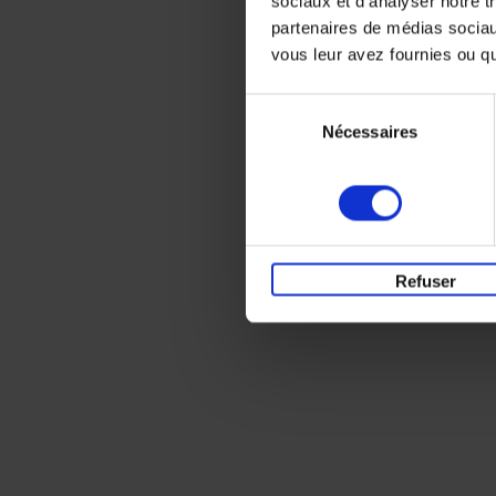
sociaux et d'analyser notre t
partenaires de médias sociaux
vous leur avez fournies ou qu'
Sélection
Nécessaires
du
consentement
Refuser