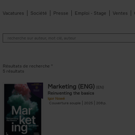
Vacatures
Société
Presse
Emploi - Stage
Ventes
Résultats de recherche ''
5 résultats
Marketing (ENG)
(EN)
lter
Reinventing the basics
Igor Nowé
Couverture souple
2025
208
te filter
r
Feyter filter
an Belleghem filter