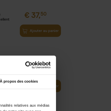
€
37,
50
)
ellent
Ajouter au panier
iness
€
29,
99
(EN)
tal world
À propos des cookies
Ajouter au panier
nnalités relatives aux médias