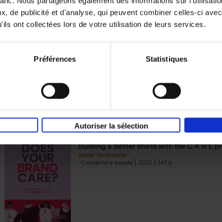
rafic. Nous partageons également des informations sur l'utilisati
, de publicité et d'analyse, qui peuvent combiner celles-ci avec
Digital marketing like a PRO -
ils ont collectées lors de votre utilisation de leurs services.
completely revised edition
(EN)
Prepare. Run. Optimize.
Clo Willaerts
Préférences
Statistiques
Couverture souple
2022
226
Autoriser la sélection
Does Your Brand Care?
(EN)
Building a Better World with the C A R E pr
Isabel Verstraete
Couverture souple
2021
147