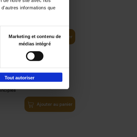
on de notre site avec nos
 d'autres informations que
€
35,
50
Marketing et contenu de
Ajouter au panier
médias intégré
Tout autoriser
€
34,
99
inciples
Ajouter au panier