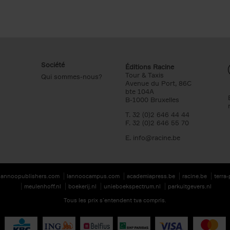
Société
Éditions Racine
Tour & Taxis
Qui sommes-nous?
Avenue du Port, 86C
bte 104A
B-1000 Bruxelles
T. 32 (0)2 646 44 44
F. 32 (0)2 646 55 70
E.
info@racine.be
lannoopublishers.com
lannoocampus.com
academiapress.be
racine.be
terra
meulenhoff.nl
boekerij.nl
unieboekspectrum.nl
parkuitgevers.nl
Tous les prix s’entendent tva compris.