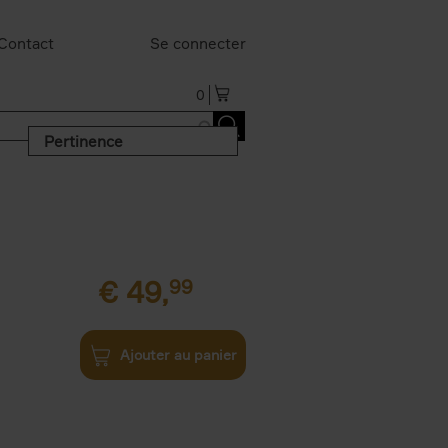
Contact
Se connecter
0
Pertinence
€
49,
99
Ajouter au panier