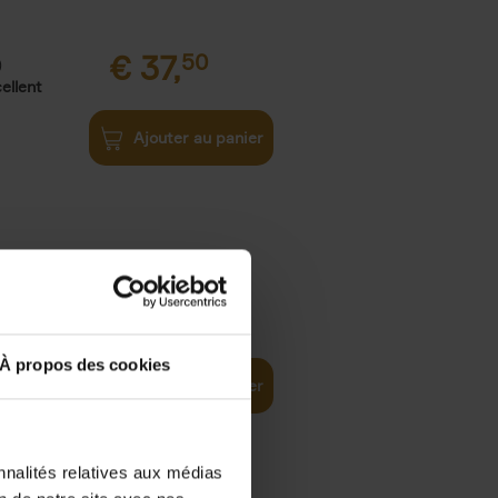
€
37,
50
)
ellent
Ajouter au panier
iness
€
29,
99
(EN)
tal world
À propos des cookies
Ajouter au panier
nnalités relatives aux médias