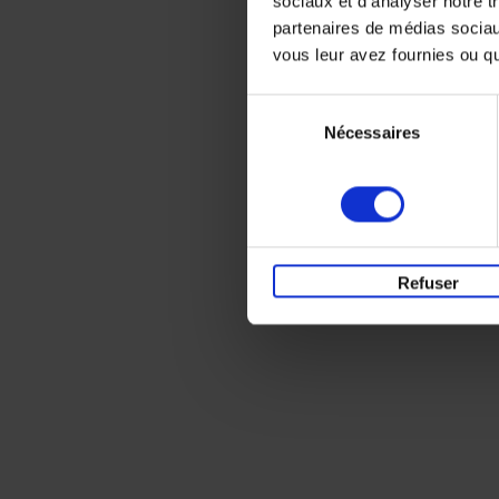
sociaux et d'analyser notre t
partenaires de médias sociaux
vous leur avez fournies ou qu'
Sélection
Nécessaires
du
consentement
Refuser