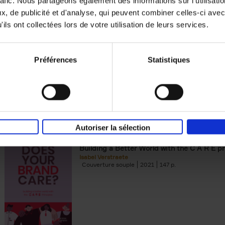
rafic. Nous partageons également des informations sur l'utilisati
, de publicité et d'analyse, qui peuvent combiner celles-ci avec
Digital marketing like a PRO -
ils ont collectées lors de votre utilisation de leurs services.
completely revised edition
(EN)
Prepare. Run. Optimize.
Clo Willaerts
Préférences
Statistiques
Couverture souple
2022
226
Autoriser la sélection
Does Your Brand Care?
(EN)
Building a Better World with the C A R E pr
Isabel Verstraete
Couverture souple
2021
147