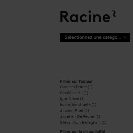
Aller au contenu principal
Sélectionnez une catégorie
Filtrer sur l'auteur
Carolien Boom (1)
Apply Carolien Boom fi
Clo Willaerts (1)
Apply Clo Willaerts filter
Igor Nowé (1)
Apply Igor Nowé filter
Isabel Verstraete (1)
Apply Isabel Verstrae
Jochen Roef (1)
Apply Jochen Roef filte
Jozefien De Feyter (1)
Apply Jozefien De 
Steven Van Belleghem (1)
Apply Steven V
Filtrer sur la disponibilité