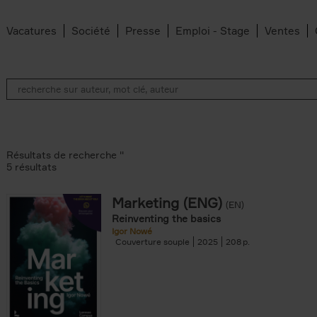
Vacatures
Société
Presse
Emploi - Stage
Ventes
Résultats de recherche ''
5 résultats
Marketing (ENG)
(EN)
lter
Reinventing the basics
Igor Nowé
Couverture souple
2025
208
te filter
r
Feyter filter
an Belleghem filter