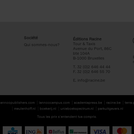
Société
Éditions Racine
Tour & Taxis
Qui sommes-nous?
Avenue du Port, 86C
bte 104A
B-1000 Bruxelles
T. 32 (0)2 646 44 44
F. 32 (0)2 646 55 70
E.
info@racine.be
lannoopublishers.com
lannoocampus.com
academiapress.be
racine.be
terra
meulenhoff.nl
boekerij.nl
unieboekspectrum.nl
parkuitgevers.nl
Tous les prix s’entendent tva compris.