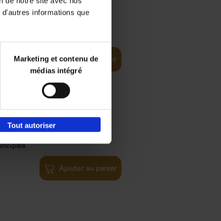
on de notre site avec nos
 d'autres informations que
€
35,
50
Marketing et contenu de
Ajouter au panier
médias intégré
Tout autoriser
€
34,
99
inciples
Ajouter au panier