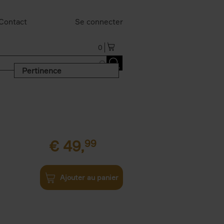
Contact
Se connecter
0
Pertinence
€
49,
99
Ajouter au panier