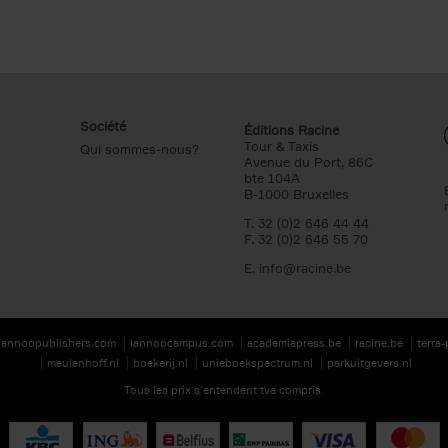
Société
Éditions Racine
Tour & Taxis
Qui sommes-nous?
Avenue du Port, 86C
bte 104A
B-1000 Bruxelles
T. 32 (0)2 646 44 44
F. 32 (0)2 646 55 70
E.
info@racine.be
lannoopublishers.com
lannoocampus.com
academiapress.be
racine.be
terra
meulenhoff.nl
boekerij.nl
unieboekspectrum.nl
parkuitgevers.nl
Tous les prix s’entendent tva compris.