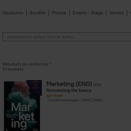
Vacatures
Société
Presse
Emploi - Stage
Ventes
Résultats de recherche ''
5 résultats
Marketing (ENG)
(EN)
lter
Reinventing the basics
Igor Nowé
Couverture souple
2025
208
te filter
r
Feyter filter
an Belleghem filter