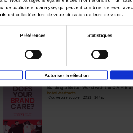
rafic. Nous partageons également des informations sur l'utilisati
, de publicité et d'analyse, qui peuvent combiner celles-ci avec
Building Bonds = Building Bus
ils ont collectées lors de votre utilisation de leurs services.
How to win buyers’ trust in a turbulent digi
Jochen Roef
Jozefien De Feyter
Carolien Boom
Couverture souple
2025
200
Préférences
Statistiques
Autoriser la sélection
Does Your Brand Care?
(EN)
Building a Better World with the C A R E pr
Isabel Verstraete
Couverture souple
2021
147