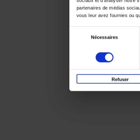
sociaux et d'analyser notre t
partenaires de médias sociaux
vous leur avez fournies ou qu'
Sélection
Nécessaires
du
consentement
Refuser