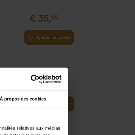
€
35,
50
Ajouter au panier
€
37,
50
)
ellent
À propos des cookies
Ajouter au panier
nnalités relatives aux médias