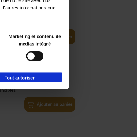
on de notre site avec nos
 d'autres informations que
iness
€
29,
99
(EN)
tal world
Marketing et contenu de
Ajouter au panier
médias intégré
Tout autoriser
€
34,
99
inciples
Ajouter au panier