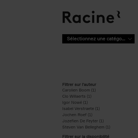
Aller au contenu principal
Sélectionnez une catégorie
Filtrer sur l'auteur
Carolien Boom (1)
Apply Carolien Boom fi
Clo Willaerts (1)
Apply Clo Willaerts filter
Igor Nowé (1)
Apply Igor Nowé filter
Isabel Verstraete (1)
Apply Isabel Verstrae
Jochen Roef (1)
Apply Jochen Roef filte
Jozefien De Feyter (1)
Apply Jozefien De 
Steven Van Belleghem (1)
Apply Steven V
Filtrer sur la disponibilité