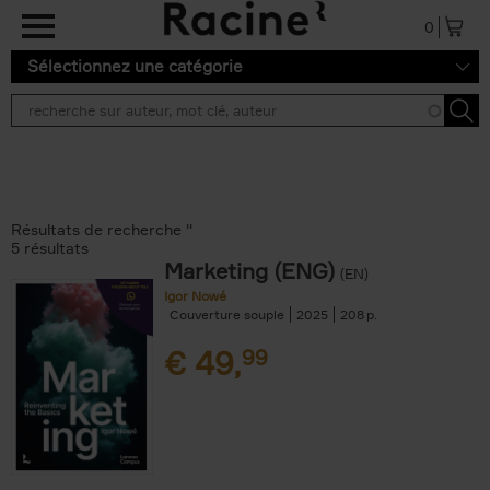
Aller au contenu principal
0
Sélectionnez une catégorie
Résultats de recherche ''
5 résultats
Marketing (ENG)
(EN)
Igor Nowé
Couverture souple
2025
208
€
49,
99