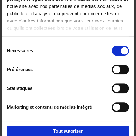
notre site avec nos partenaires de médias sociaux, de
€
29,
99
publicité et d'analyse, qui peuvent combiner celles-ci
avec d'autres informations que vous leur avez fournies
ou qu'ils ont collectées lors de votre utilisation de leurs
services.
Sélection
Nécessaires
du
Ajouter au panier
consentement
Digital marketing like a PRO -
Préférences
completely revised edition
(EN)
Clo Willaerts
Couverture souple
2022
226
Statistiques
€
35,
50
Marketing et contenu de médias intégré
Tout autoriser