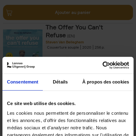
Ajouter au panier
The Offer You Can't
Refuse
(EN)
Steven Van Belleghem
Couverture souple
2020
256
€
37,
50
Consentement
Détails
À propos des cookies
Ajouter au panier
Ce site web utilise des cookies.
Les cookies nous permettent de personnaliser le contenu
Building Bonds = Building
et les annonces, d'offrir des fonctionnalités relatives aux
Business
(EN)
médias sociaux et d'analyser notre trafic. Nous
Jochen Roef
Jozefien De Feyter
Carolien Boom
partageons également des informations sur l'utilisation de
Couverture souple
2025
200