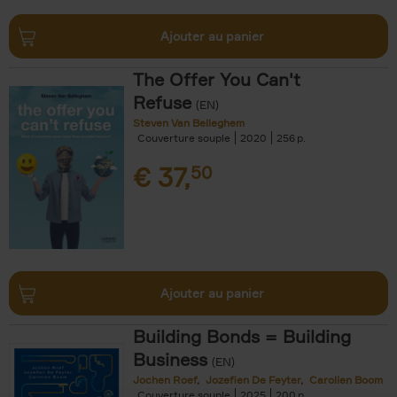
Ajouter au panier
The Offer You Can't
Refuse
(EN)
Steven Van Belleghem
Couverture souple
2020
256
€
37,
50
Ajouter au panier
Building Bonds = Building
Business
(EN)
Jochen Roef
Jozefien De Feyter
Carolien Boom
Couverture souple
2025
200