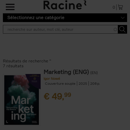
Aller au contenu principal
0
Sélectionnez une catégorie
Résultats de recherche ''
7 résultats
Marketing (ENG)
(EN)
Igor Nowé
Couverture souple
2025
208
€
49,
99