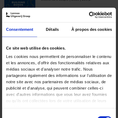
€
29,
99
Consentement
Détails
À propos des cookies
Ajouter au panier
Ce site web utilise des cookies.
Les cookies nous permettent de personnaliser le contenu
Optichannel Retail. Beyond
et les annonces, d'offrir des fonctionnalités relatives aux
the Digital Hysteria
(EN)
médias sociaux et d'analyser notre trafic. Nous
Gino Van Ossel
partageons également des informations sur l'utilisation de
Autre finition
2019
350
notre site avec nos partenaires de médias sociaux, de
€
29,
99
publicité et d'analyse, qui peuvent combiner celles-ci
avec d'autres informations que vous leur avez fournies
ou qu'ils ont collectées lors de votre utilisation de leurs
services.
Sélection