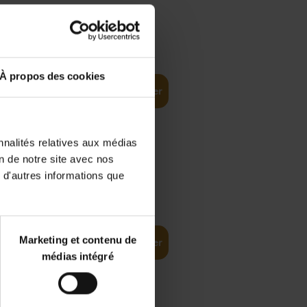
€
35,
50
À propos des cookies
Ajouter au panier
nnalités relatives aux médias
on de notre site avec nos
 d'autres informations que
€
37,
50
(EN)
: From
Marketing et contenu de
Ajouter au panier
médias intégré