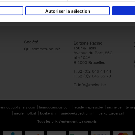
Autoriser la sélection
Société
Éditions Racine
Tour & Taxis
Qui sommes-nous?
Avenue du Port, 86C
bte 104A
B-1000 Bruxelles
T. 32 (0)2 646 44 44
F. 32 (0)2 646 55 70
E.
info@racine.be
lannoopublishers.com
lannoocampus.com
academiapress.be
racine.be
terra
meulenhoff.nl
boekerij.nl
unieboekspectrum.nl
parkuitgevers.nl
Tous les prix s’entendent tva compris.