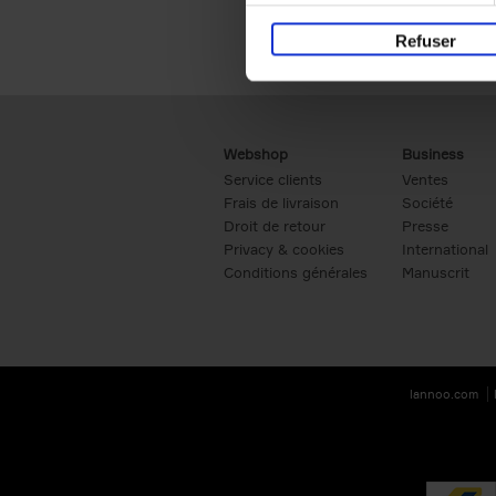
Refuser
Webshop
Business
Service clients
Ventes
Frais de livraison
Société
Droit de retour
Presse
Privacy & cookies
International
Conditions générales
Manuscrit
lannoo.com