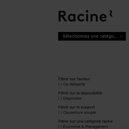
Aller au contenu principal
Sélectionnez une catégorie
Filtrer sur l'auteur
(-)
Remove Clo Willaerts filter
Clo Willaerts
Filtrer sur la disponibilité
(-)
Remove Disponible filter
Disponible
Filtrer sur le support
(-)
Remove Couverture souple filter
Couverture souple
Filtrer sur une catégorie racine
(-)
Remove Économie & Management filt
Économie & Management