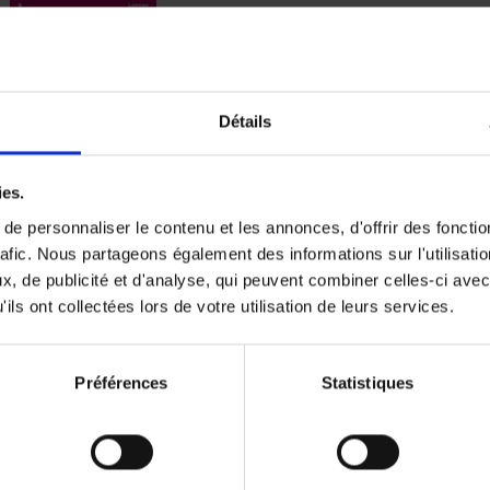
Digital marketing like a PRO -
completely revised edition
(EN)
Détails
Prepare. Run. Optimize.
Clo Willaerts
Couverture souple
2022
226
ies.
e personnaliser le contenu et les annonces, d'offrir des fonctio
rafic. Nous partageons également des informations sur l'utilisati
, de publicité et d'analyse, qui peuvent combiner celles-ci avec
ils ont collectées lors de votre utilisation de leurs services.
Content Marketing like a PRO
The All-In-One Guide to Content Marketing
Planning to Promoting
Clo Willaerts
Préférences
Statistiques
Couverture souple
2023
352