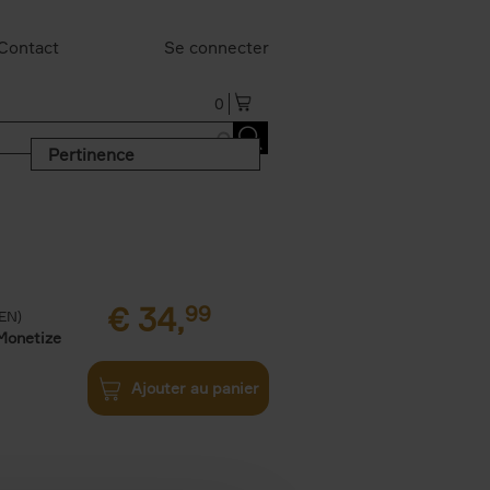
Contact
Se connecter
0
Pertinence
€
34,
99
(EN)
Monetize
Ajouter au panier