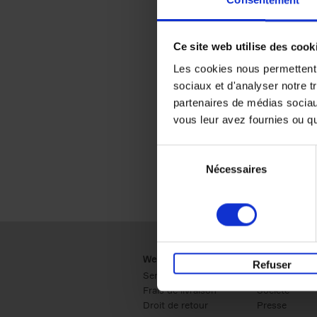
Consentement
Ce site web utilise des cook
Les cookies nous permettent d
sociaux et d'analyser notre t
partenaires de médias sociaux
vous leur avez fournies ou qu'
Sélection
Nécessaires
du
consentement
Webshop
Business
Refuser
Service clients
Ventes
Frais de livraison
Société
Droit de retour
Presse