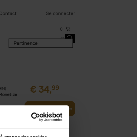
Contact
Se connecter
0
Pertinence
€
34,
99
(EN)
Monetize
Ajouter au panier