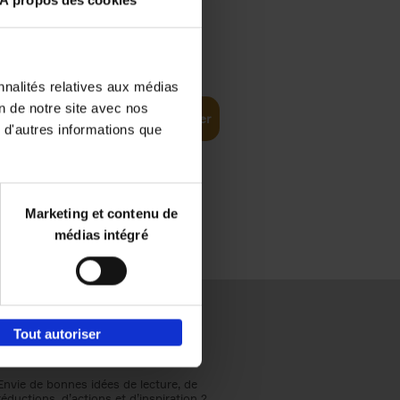
À propos des cookies
€
37,
50
(EN)
: From
nnalités relatives aux médias
on de notre site avec nos
Ajouter au panier
 d'autres informations que
Marketing et contenu de
médias intégré
Tout autoriser
Envie de bonnes idées de lecture, de
réductions, d’actions et d’inspiration ?