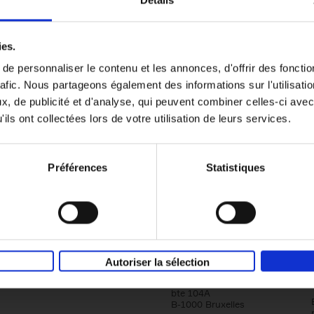
Détails
Content Marketing like a PRO
ies.
The All-In-One Guide to Content Marketing
e personnaliser le contenu et les annonces, d'offrir des fonctio
Planning to Promoting
rafic. Nous partageons également des informations sur l'utilisati
Clo Willaerts
Couverture souple
2023
352
, de publicité et d'analyse, qui peuvent combiner celles-ci avec
ils ont collectées lors de votre utilisation de leurs services.
Préférences
Statistiques
Société
Éditions Racine
Autoriser la sélection
Tour & Taxis
Qui sommes-nous?
Avenue du Port, 86C
bte 104A
B-1000 Bruxelles