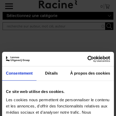
Aller au contenu principal
0
Sélectionnez une catégorie
Résultats de recherche ''
2 résultats
Personal Branding like a
PRO
(EN)
Consentement
Détails
À propos des cookies
Clo Willaerts
Couverture souple
2026
253
€
34,
99
Ce site web utilise des cookies.
Les cookies nous permettent de personnaliser le contenu
et les annonces, d'offrir des fonctionnalités relatives aux
médias sociaux et d'analyser notre trafic. Nous