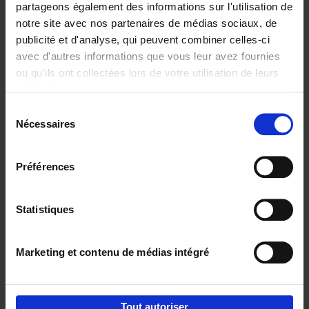
partageons également des informations sur l'utilisation de
notre site avec nos partenaires de médias sociaux, de
Ajouter au panier
publicité et d'analyse, qui peuvent combiner celles-ci
avec d'autres informations que vous leur avez fournies
Content Marketing like a
ou qu'ils ont collectées lors de votre utilisation de leurs
PRO
(EN)
services.
Clo Willaerts
Couverture souple
2023
352
Sélection
Nécessaires
du
€
37,
50
consentement
Préférences
Statistiques
Ajouter au panier
Marketing et contenu de médias intégré
Envie de bonnes idées de lecture, de
réductions, d’actions et d’inspiration ?
Tout autoriser