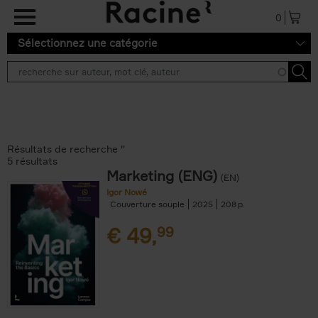
Aller au contenu principal
0
Sélectionnez une catégorie
Résultats de recherche ''
5 résultats
Marketing (ENG)
(EN)
Igor Nowé
Couverture souple
2025
208
€
49,
99