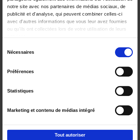
notre site avec nos partenaires de médias sociaux, de
€
37,
50
publicité et d'analyse, qui peuvent combiner celles-ci
avec d'autres informations que vous leur avez fournies
ou qu'ils ont collectées lors de votre utilisation de leurs
services.
Sélection
Nécessaires
du
Ajouter au panier
consentement
Building Bonds = Building
Préférences
Business
(EN)
Jochen Roef
Jozefien De Feyter
Carolien Boom
Couverture souple
2025
200
Statistiques
€
29,
99
Marketing et contenu de médias intégré
Tout autoriser