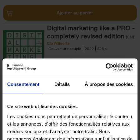
Ajouter au panier
Digital marketing like a PRO -
completely revised edition
(EN)
Clo Willaerts
Couverture souple
2022
226
€
35,
50
Consentement
Détails
À propos des cookies
Ajouter au panier
Ce site web utilise des cookies.
Les cookies nous permettent de personnaliser le contenu
The Offer You Can't
et les annonces, d'offrir des fonctionnalités relatives aux
Refuse
(EN)
médias sociaux et d'analyser notre trafic. Nous
Steven Van Belleghem
partageons également des informations sur l'utilisation de
Couverture souple
2020
256