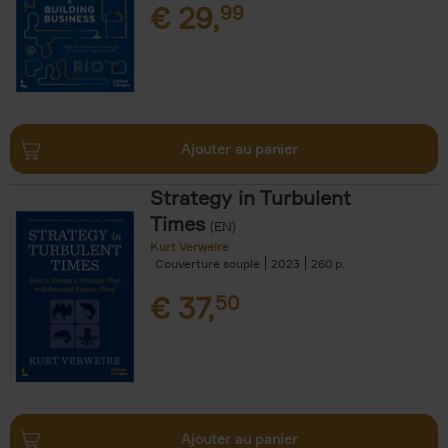
€
29,
99
Ajouter au panier
Strategy in Turbulent
Times
(EN)
Kurt Verweire
Couverture souple
2023
260
€
37,
50
Ajouter au panier