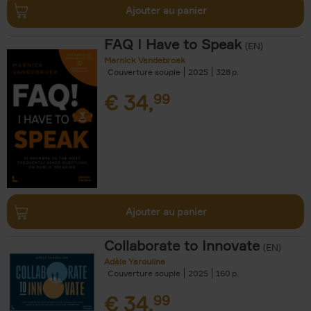
Ajouter au panier
FAQ I Have to Speak
(EN)
Marnick Vandebroek
Couverture souple
2025
328
€
34,
99
Ajouter au panier
Collaborate to Innovate
(EN)
Adèle Yaroulina
Couverture souple
2025
160
€
34,
99