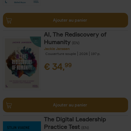
Ajouter au panier
AI, The Rediscovery of
Humanity
(EN)
Jackie Janssen
Couverture souple
2026
197
€
34,
99
Ajouter au panier
The Digital Leadership
Practice Test
(EN)