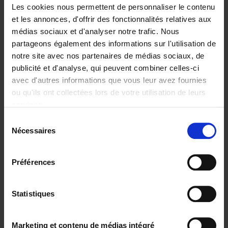
Les cookies nous permettent de personnaliser le contenu
et les annonces, d'offrir des fonctionnalités relatives aux
médias sociaux et d'analyser notre trafic. Nous
partageons également des informations sur l'utilisation de
Ajouter au panier
notre site avec nos partenaires de médias sociaux, de
publicité et d'analyse, qui peuvent combiner celles-ci
100 Days to Make Your Mark
avec d'autres informations que vous leur avez fournies
as a CEO
(EN)
ou qu'ils ont collectées lors de votre utilisation de leurs
Hans Smellinckx
services.
Couverture souple
2025
144
Sélection
€
34,
99
Nécessaires
du
consentement
Préférences
Statistiques
Ajouter au panier
Defy Gravity
(EN)
Marketing et contenu de médias intégré