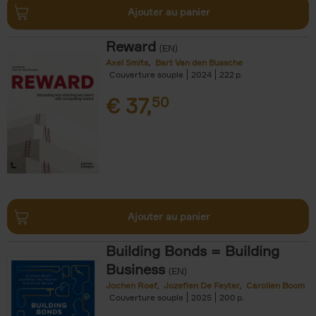
Ajouter au panier
Reward
(EN)
Axel Smits
Bart Van den Bussche
Couverture souple
2024
222
€
37,
50
Ajouter au panier
Building Bonds = Building
Business
(EN)
Jochen Roef
Jozefien De Feyter
Carolien Boom
Couverture souple
2025
200