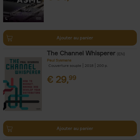
Ajouter au panier
The Channel Whisperer
(EN)
Paul Sysmans
Couverture souple
2018
200
€
29,
99
Ajouter au panier