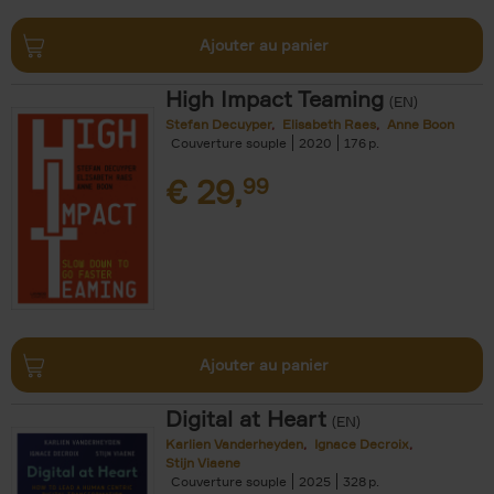
Ajouter au panier
High Impact Teaming
(EN)
Stefan Decuyper
Elisabeth Raes
Anne Boon
Couverture souple
2020
176
€
29,
99
Ajouter au panier
Digital at Heart
(EN)
Karlien Vanderheyden
Ignace Decroix
Stijn Viaene
Couverture souple
2025
328