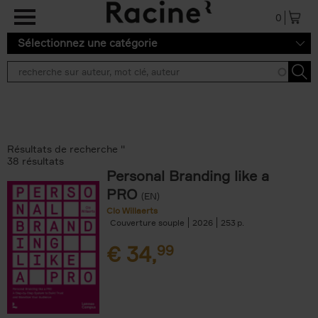
Aller au contenu principal
0
Sélectionnez une catégorie
Résultats de recherche ''
38 résultats
Personal Branding like a
PRO
(EN)
Clo Willaerts
Couverture souple
2026
253
€
34,
99