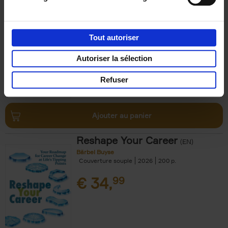
Cedric Dumont
Couverture souple
2025
144
€
34,
99
Tout autoriser
Autoriser la sélection
Refuser
Ajouter au panier
Reshape Your Career
(EN)
Bärbel Buyse
Couverture souple
2026
200
€
34,
99