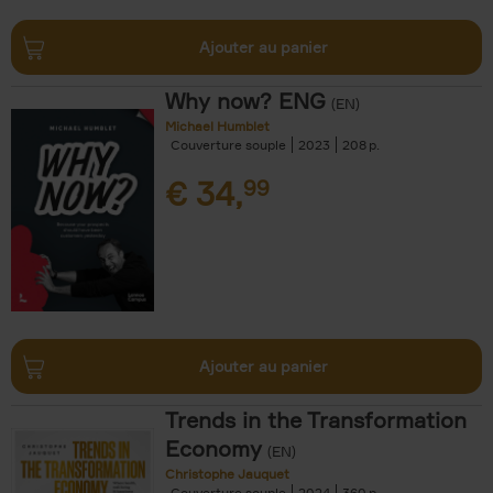
Ajouter au panier
Why now? ENG
(EN)
Michael Humblet
Couverture souple
2023
208
€
34,
99
Ajouter au panier
Trends in the Transformation
Economy
(EN)
Christophe Jauquet
Couverture souple
2024
360