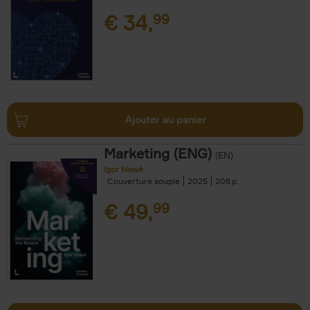
€
34,
99
Ajouter au panier
Marketing (ENG)
(EN)
Igor Nowé
Couverture souple
2025
208
€
49,
99