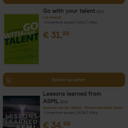
Go with your talent
(EN)
Luk Dewulf
Couverture souple
2012
139
€
31,
99
Ajouter au panier
Lessons learned from
ASML
(EN)
Susanne van der Velden
Mohammad Nasir Nasiri
Couverture souple
2026
304
€
34,
99