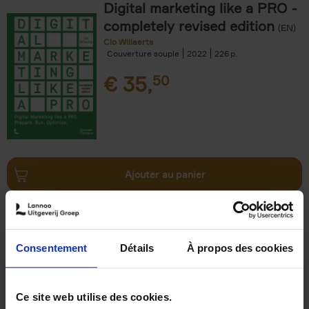
Digital marketing like a PRO -
completely revised edition
(EN)
Clo Willaerts
Couverture souple
2022
226
€
35,
50
Ajouter au panier
The Big Book of Retail
Design
(EN)
Katelijn Quartier
Consentement
Détails
À propos des cookies
Couverture souple
2023
288
€
37,
50
Ce site web utilise des cookies.