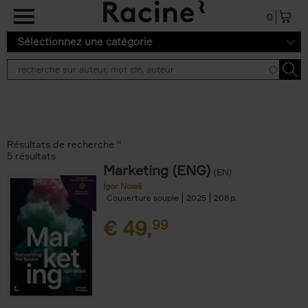
Aller au contenu principal
0
Sélectionnez une catégorie
Résultats de recherche ''
5 résultats
Marketing (ENG)
(EN)
Igor Nowé
Couverture souple
2025
208
€
49,
99