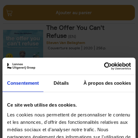
Ajouter au panier
The Offer You Can't
Refuse
(EN)
Steven Van Belleghem
Couverture souple
2020
256
€
37,
50
Consentement
Détails
À propos des cookies
Ajouter au panier
Ce site web utilise des cookies.
Les cookies nous permettent de personnaliser le contenu
Building Bonds = Building
et les annonces, d'offrir des fonctionnalités relatives aux
Business
(EN)
médias sociaux et d'analyser notre trafic. Nous
Jochen Roef
Jozefien De Feyter
Carolien Boom
partageons également des informations sur l'utilisation de
Couverture souple
2025
200