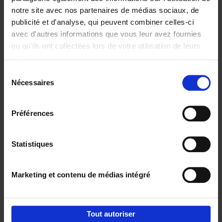
notre site avec nos partenaires de médias sociaux, de
€
29,
99
publicité et d'analyse, qui peuvent combiner celles-ci
avec d'autres informations que vous leur avez fournies
ou qu'ils ont collectées lors de votre utilisation de leurs
services.
Sélection
Nécessaires
du
Ajouter au panier
consentement
Digital marketing like a PRO -
Préférences
completely revised edition
(EN)
Clo Willaerts
Couverture souple
2022
226
Statistiques
€
35,
50
Marketing et contenu de médias intégré
Tout autoriser