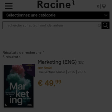
Aller au contenu principal
0
Sélectionnez une catégorie
Résultats de recherche ''
5 résultats
Marketing (ENG)
(EN)
Igor Nowé
Couverture souple
2025
208
€
49,
99