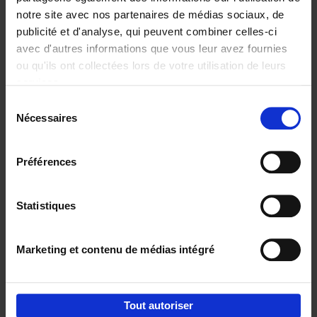
notre site avec nos partenaires de médias sociaux, de
€
37,
50
publicité et d'analyse, qui peuvent combiner celles-ci
avec d'autres informations que vous leur avez fournies
ou qu'ils ont collectées lors de votre utilisation de leurs
services.
Sélection
Nécessaires
du
Ajouter au panier
consentement
Building Bonds = Building
Préférences
Business
(EN)
Jochen Roef
Jozefien De Feyter
Carolien Boom
Couverture souple
2025
200
Statistiques
€
29,
99
Marketing et contenu de médias intégré
Tout autoriser