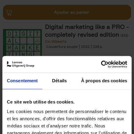
Ajouter au panier
Digital marketing like a PRO -
completely revised edition
(EN)
Clo Willaerts
Couverture souple
2022
226
€
35,
50
Consentement
Détails
À propos des cookies
Ajouter au panier
Ce site web utilise des cookies.
Les cookies nous permettent de personnaliser le contenu
The Offer You Can't
et les annonces, d'offrir des fonctionnalités relatives aux
Refuse
(EN)
médias sociaux et d'analyser notre trafic. Nous
Steven Van Belleghem
partageons également des informations sur l'utilisation de
Couverture souple
2020
256