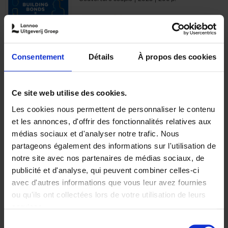
€
29,
99
Consentement
Détails
À propos des cookies
Ajouter au panier
Ce site web utilise des cookies.
Les cookies nous permettent de personnaliser le contenu
Optichannel Retail. Beyond
et les annonces, d'offrir des fonctionnalités relatives aux
the Digital Hysteria
(EN)
médias sociaux et d'analyser notre trafic. Nous
Gino Van Ossel
partageons également des informations sur l'utilisation de
Autre finition
2019
350
notre site avec nos partenaires de médias sociaux, de
€
29,
99
publicité et d'analyse, qui peuvent combiner celles-ci
avec d'autres informations que vous leur avez fournies
ou qu'ils ont collectées lors de votre utilisation de leurs
services.
Sélection