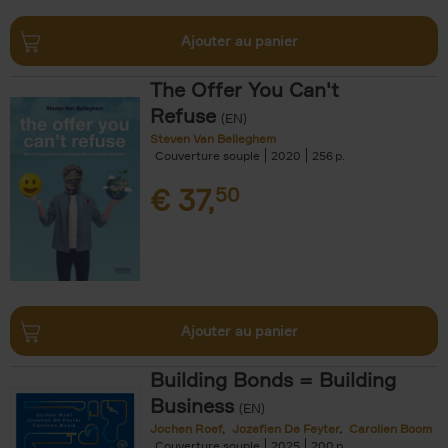
Ajouter au panier
The Offer You Can't
Refuse
(EN)
Steven Van Belleghem
Couverture souple
2020
256
€
37,
50
Ajouter au panier
Building Bonds = Building
Business
(EN)
Jochen Roef
Jozefien De Feyter
Carolien Boom
Couverture souple
2025
200