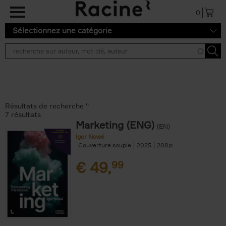
Aller au contenu principal
0
Sélectionnez une catégorie
Résultats de recherche ''
7 résultats
Marketing (ENG)
(EN)
Igor Nowé
Couverture souple
2025
208
€
49,
99