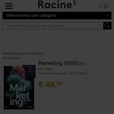
Aller au contenu principal
0
Sélectionnez une catégorie
Résultats de recherche ''
5 résultats
Marketing (ENG)
(EN)
Igor Nowé
Couverture souple
2025
208
€
49,
99