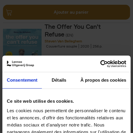
Ajouter au panier
The Offer You Can't
Refuse
(EN)
Steven Van Belleghem
Couverture souple
2020
256
€
37,
50
Consentement
Détails
À propos des cookies
Ajouter au panier
Ce site web utilise des cookies.
Les cookies nous permettent de personnaliser le contenu
Building Bonds = Building
et les annonces, d'offrir des fonctionnalités relatives aux
Business
(EN)
médias sociaux et d'analyser notre trafic. Nous
Jochen Roef
Jozefien De Feyter
Carolien Boom
partageons également des informations sur l'utilisation de
Couverture souple
2025
200