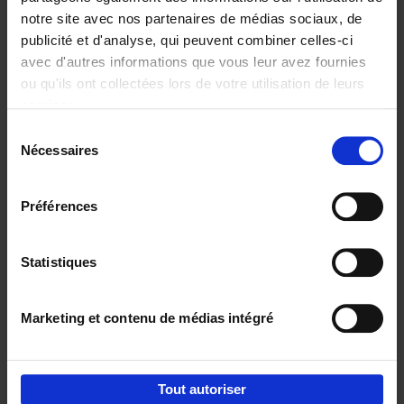
notre site avec nos partenaires de médias sociaux, de
€
29,
99
publicité et d'analyse, qui peuvent combiner celles-ci
avec d'autres informations que vous leur avez fournies
ou qu'ils ont collectées lors de votre utilisation de leurs
services.
Sélection
Nécessaires
du
Ajouter au panier
consentement
Digital marketing like a PRO -
Préférences
completely revised edition
(EN)
Clo Willaerts
Couverture souple
2022
226
Statistiques
€
35,
50
Marketing et contenu de médias intégré
Tout autoriser