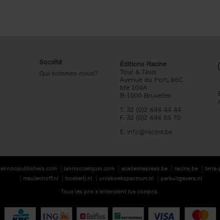
Société
Éditions Racine
Tour & Taxis
Qui sommes-nous?
Avenue du Port, 86C
bte 104A
B-1000 Bruxelles
T. 32 (0)2 646 44 44
F. 32 (0)2 646 55 70
E.
info@racine.be
lannoopublishers.com
lannoocampus.com
academiapress.be
racine.be
terra
meulenhoff.nl
boekerij.nl
unieboekspectrum.nl
parkuitgevers.nl
Tous les prix s’entendent tva compris.