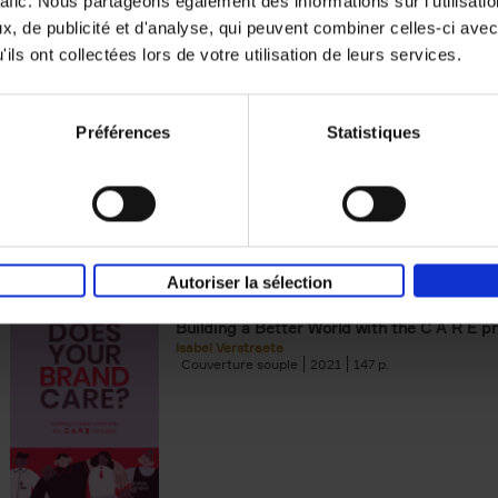
rafic. Nous partageons également des informations sur l'utilisati
, de publicité et d'analyse, qui peuvent combiner celles-ci avec
Building Bonds = Building Bus
ils ont collectées lors de votre utilisation de leurs services.
How to win buyers’ trust in a turbulent digi
Jochen Roef
Jozefien De Feyter
Carolien Boom
Couverture souple
2025
200
Préférences
Statistiques
Autoriser la sélection
Does Your Brand Care?
(EN)
Building a Better World with the C A R E pr
Isabel Verstraete
Couverture souple
2021
147