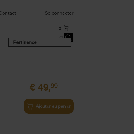
Contact
Se connecter
0
Pertinence
€
49,
99
Ajouter au panier