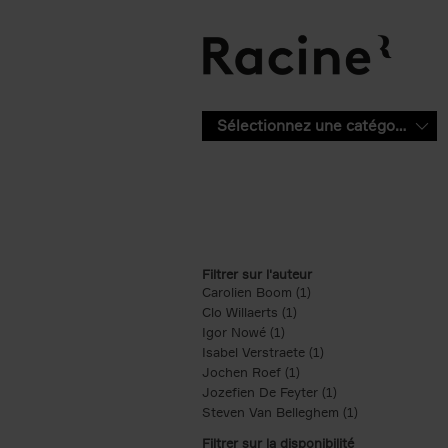
Aller au contenu principal
Sélectionnez une catégorie
Filtrer sur l'auteur
Carolien Boom (1)
Apply Carolien Boom fi
Clo Willaerts (1)
Apply Clo Willaerts filter
Igor Nowé (1)
Apply Igor Nowé filter
Isabel Verstraete (1)
Apply Isabel Verstrae
Jochen Roef (1)
Apply Jochen Roef filte
Jozefien De Feyter (1)
Apply Jozefien De 
Steven Van Belleghem (1)
Apply Steven V
Filtrer sur la disponibilité