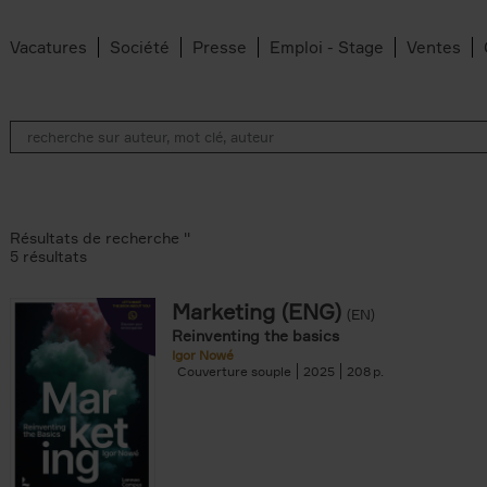
Vacatures
Société
Presse
Emploi - Stage
Ventes
Résultats de recherche ''
5 résultats
Marketing (ENG)
(EN)
lter
Reinventing the basics
Igor Nowé
Couverture souple
2025
208
te filter
r
Feyter filter
an Belleghem filter