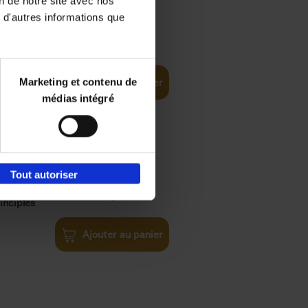
on de notre site avec nos
 d'autres informations que
iness
€
29,
99
(EN)
tal world
Marketing et contenu de
Ajouter au panier
médias intégré
Tout autoriser
€
34,
99
inciples
Ajouter au panier