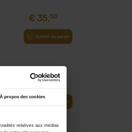
€
35,
50
Ajouter au panier
€
37,
50
)
ellent
À propos des cookies
Ajouter au panier
nnalités relatives aux médias