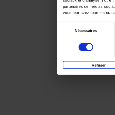
sociaux et d'analyser notre t
partenaires de médias sociaux
vous leur avez fournies ou qu'
Sélection
Nécessaires
du
consentement
Refuser