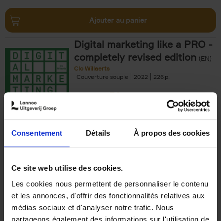
Ajouter au panier
Digital marketing like a PRO -
completely revised edition
(EN)
Clo Willaerts
Couverture souple
2022
226
€
35,
50
Consentement
Détails
À propos des cookies
Ajouter au panier
Ce site web utilise des cookies.
Les cookies nous permettent de personnaliser le contenu
The Offer You Can't
et les annonces, d'offrir des fonctionnalités relatives aux
Refuse
(EN)
médias sociaux et d'analyser notre trafic. Nous
Steven Van Belleghem
partageons également des informations sur l'utilisation de
Couverture souple
2020
256