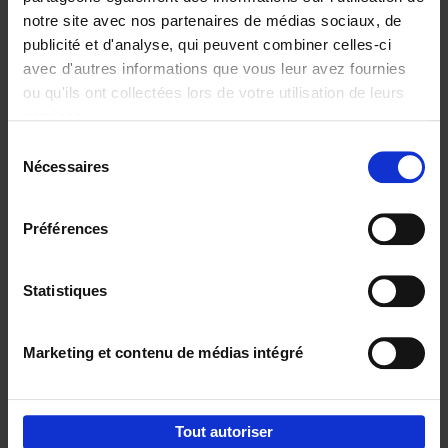
notre site avec nos partenaires de médias sociaux, de
€
37,
50
publicité et d'analyse, qui peuvent combiner celles-ci
avec d'autres informations que vous leur avez fournies
ou qu'ils ont collectées lors de votre utilisation de leurs
services.
Sélection
Nécessaires
du
Ajouter au panier
consentement
Building Bonds = Building
Préférences
Business
(EN)
Jochen Roef
Jozefien De Feyter
Carolien Boom
Couverture souple
2025
200
Statistiques
€
29,
99
Marketing et contenu de médias intégré
Tout autoriser