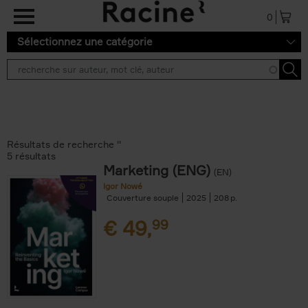
Aller au contenu principal
0
Sélectionnez une catégorie
Résultats de recherche ''
5 résultats
Marketing (ENG)
(EN)
Igor Nowé
Couverture souple
2025
208
€
49,
99