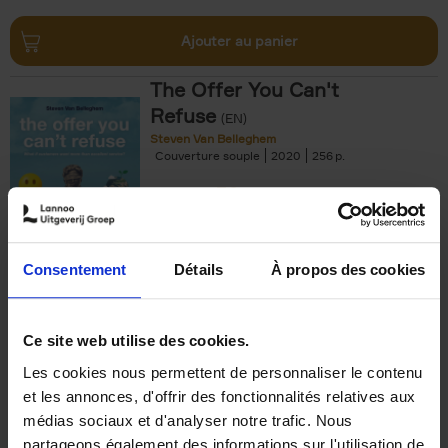
Ajouter au panier
The Offer You Can't
Refuse
(EN)
Steven Van Belleghem
Couverture souple
2020
256
€
37,
50
Consentement
Détails
À propos des cookies
Ajouter au panier
Ce site web utilise des cookies.
Les cookies nous permettent de personnaliser le contenu
Building Bonds = Building
et les annonces, d'offrir des fonctionnalités relatives aux
Business
(EN)
médias sociaux et d'analyser notre trafic. Nous
Jochen Roef
Jozefien De Feyter
Carolien Boom
partageons également des informations sur l'utilisation de
Couverture souple
2025
200