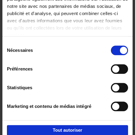
notre site avec nos partenaires de médias sociaux, de
€
29,
99
publicité et d'analyse, qui peuvent combiner celles-ci
avec d'autres informations que vous leur avez fournies
ou qu'ils ont collectées lors de votre utilisation de leurs
services.
Sélection
Nécessaires
du
Ajouter au panier
consentement
Digital marketing like a PRO -
Préférences
completely revised edition
(EN)
Clo Willaerts
Couverture souple
2022
226
Statistiques
€
35,
50
Marketing et contenu de médias intégré
Tout autoriser