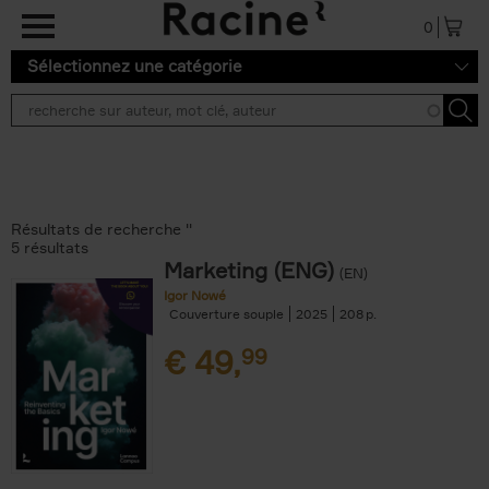
Aller au contenu principal
0
Sélectionnez une catégorie
Résultats de recherche ''
5 résultats
Marketing (ENG)
(EN)
Igor Nowé
Couverture souple
2025
208
€
49,
99