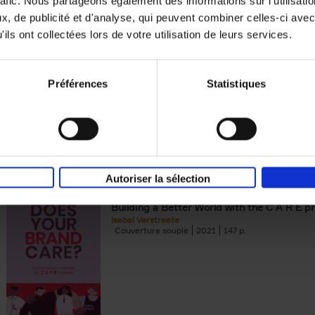
rafic. Nous partageons également des informations sur l'utilisati
, de publicité et d'analyse, qui peuvent combiner celles-ci avec
Digital marketing like a PRO -
ils ont collectées lors de votre utilisation de leurs services.
completely revised edition
(EN)
Prepare. Run. Optimize.
Clo Willaerts
Préférences
Statistiques
Couverture souple
2022
226
Autoriser la sélection
Does Your Brand Care?
(EN)
Building a Better World with the C A R E pr
Isabel Verstraete
Couverture souple
2021
147