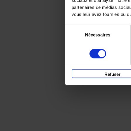
sociaux et d'analyser notre t
partenaires de médias sociaux
vous leur avez fournies ou qu'
Sélection
Nécessaires
du
consentement
Refuser