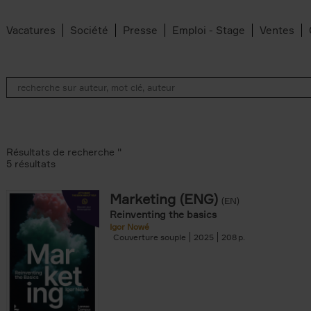
Vacatures
Société
Presse
Emploi - Stage
Ventes
Résultats de recherche ''
5 résultats
Marketing (ENG)
(EN)
lter
Reinventing the basics
Igor Nowé
Couverture souple
2025
208
te filter
r
Feyter filter
an Belleghem filter