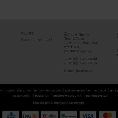
Société
Éditions Racine
Tour & Taxis
Qui sommes-nous?
Avenue du Port, 86C
bte 104A
B-1000 Bruxelles
T. 32 (0)2 646 44 44
F. 32 (0)2 646 55 70
E.
info@racine.be
lannoopublishers.com
lannoocampus.com
academiapress.be
racine.be
terra
meulenhoff.nl
boekerij.nl
unieboekspectrum.nl
parkuitgevers.nl
Tous les prix s’entendent tva compris.