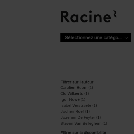
Aller au contenu principal
Sélectionnez une catégorie
Filtrer sur l'auteur
Carolien Boom (1)
Apply Carolien Boom fi
Clo Willaerts (1)
Apply Clo Willaerts filter
Igor Nowé (1)
Apply Igor Nowé filter
Isabel Verstraete (1)
Apply Isabel Verstrae
Jochen Roef (1)
Apply Jochen Roef filte
Jozefien De Feyter (1)
Apply Jozefien De 
Steven Van Belleghem (1)
Apply Steven V
Filtrer sur la disponibilité