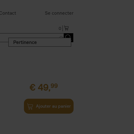
Contact
Se connecter
0
Pertinence
€
49,
99
Ajouter au panier