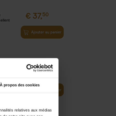
€
37,
50
)
ellent
Ajouter au panier
iness
€
29,
99
(EN)
tal world
À propos des cookies
Ajouter au panier
nnalités relatives aux médias