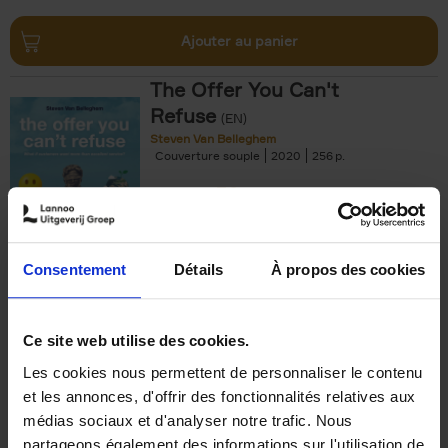
Ajouter au panier
The Offer You Can't
Refuse
(EN)
Steven Van Belleghem
Couverture souple
2020
256
€
37,
50
Consentement
Détails
À propos des cookies
Ajouter au panier
Ce site web utilise des cookies.
Les cookies nous permettent de personnaliser le contenu
Building Bonds = Building
et les annonces, d'offrir des fonctionnalités relatives aux
Business
(EN)
médias sociaux et d'analyser notre trafic. Nous
Jochen Roef
Jozefien De Feyter
Carolien Boom
partageons également des informations sur l'utilisation de
Couverture souple
2025
200