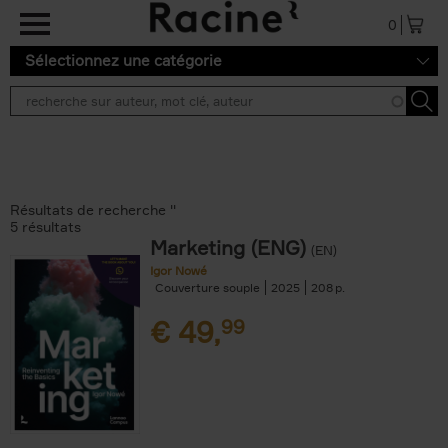
Aller au contenu principal
0
Sélectionnez une catégorie
Résultats de recherche ''
5 résultats
Marketing (ENG)
(EN)
Igor Nowé
Couverture souple
2025
208
€
49,
99