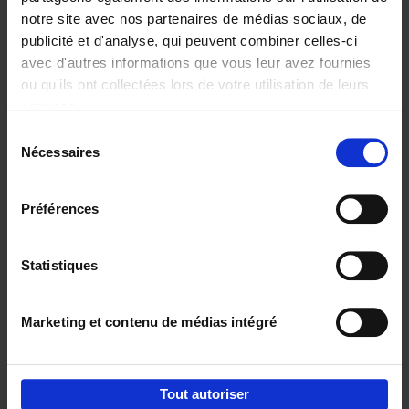
notre site avec nos partenaires de médias sociaux, de
€
29,
99
publicité et d'analyse, qui peuvent combiner celles-ci
avec d'autres informations que vous leur avez fournies
ou qu'ils ont collectées lors de votre utilisation de leurs
services.
Sélection
Nécessaires
du
Ajouter au panier
consentement
Digital marketing like a PRO -
Préférences
completely revised edition
(EN)
Clo Willaerts
Couverture souple
2022
226
Statistiques
€
35,
50
Marketing et contenu de médias intégré
Tout autoriser