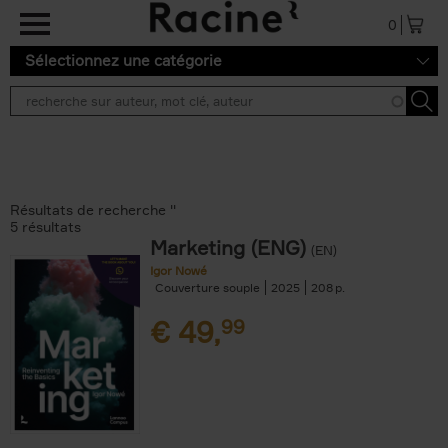
Aller au contenu principal
0
Sélectionnez une catégorie
Résultats de recherche ''
5 résultats
Marketing (ENG)
(EN)
Igor Nowé
Couverture souple
2025
208
€
49,
99