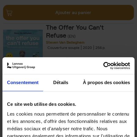
Ajouter au panier
The Offer You Can't
Refuse
(EN)
Steven Van Belleghem
Couverture souple
2020
256
€
37,
50
Consentement
Détails
À propos des cookies
Ajouter au panier
Ce site web utilise des cookies.
Les cookies nous permettent de personnaliser le contenu
Building Bonds = Building
et les annonces, d'offrir des fonctionnalités relatives aux
Business
(EN)
médias sociaux et d'analyser notre trafic. Nous
Jochen Roef
Jozefien De Feyter
Carolien Boom
partageons également des informations sur l'utilisation de
Couverture souple
2025
200