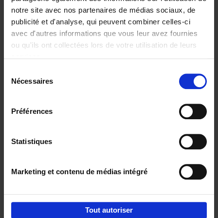
notre site avec nos partenaires de médias sociaux, de
€
29,
99
publicité et d'analyse, qui peuvent combiner celles-ci
avec d'autres informations que vous leur avez fournies
ou qu'ils ont collectées lors de votre utilisation de leurs
services.
Sélection
Nécessaires
du
Ajouter au panier
consentement
Digital marketing like a PRO -
Préférences
completely revised edition
(EN)
Clo Willaerts
Couverture souple
2022
226
Statistiques
€
35,
50
Marketing et contenu de médias intégré
Tout autoriser