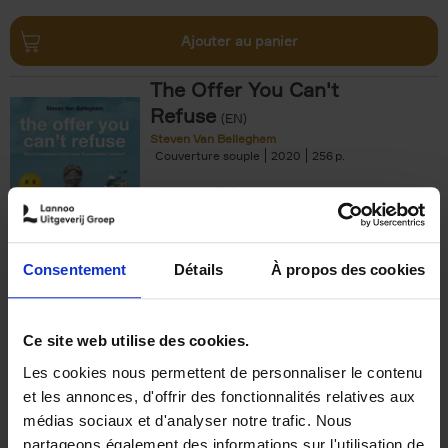
Ajouter au panier
The Offer You Can't
Refuse
(EN)
Steven Van Belleghem
Couverture souple
2020
256
€
37,
50
Consentement
Détails
À propos des cookies
Ajouter au panier
Ce site web utilise des cookies.
Les cookies nous permettent de personnaliser le contenu
Building Bonds = Building
et les annonces, d'offrir des fonctionnalités relatives aux
Business
(EN)
médias sociaux et d'analyser notre trafic. Nous
Jochen Roef
Jozefien De Feyter
Carolien Boom
partageons également des informations sur l'utilisation de
Couverture souple
2025
200