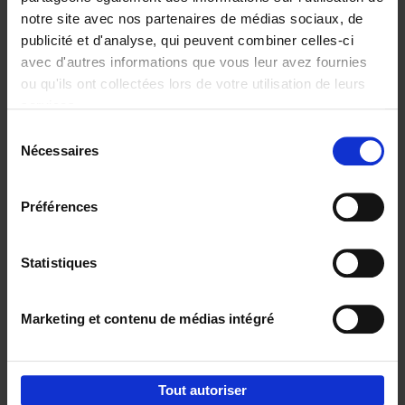
notre site avec nos partenaires de médias sociaux, de
€
29,
99
publicité et d'analyse, qui peuvent combiner celles-ci
avec d'autres informations que vous leur avez fournies
ou qu'ils ont collectées lors de votre utilisation de leurs
services.
Sélection
Nécessaires
du
Ajouter au panier
consentement
Digital marketing like a PRO -
Préférences
completely revised edition
(EN)
Clo Willaerts
Couverture souple
2022
226
Statistiques
€
35,
50
Marketing et contenu de médias intégré
Tout autoriser