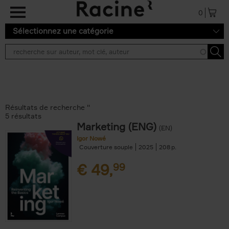
Aller au contenu principal
0
Sélectionnez une catégorie
Résultats de recherche ''
5 résultats
Marketing (ENG)
(EN)
Igor Nowé
Couverture souple
2025
208
€
49,
99