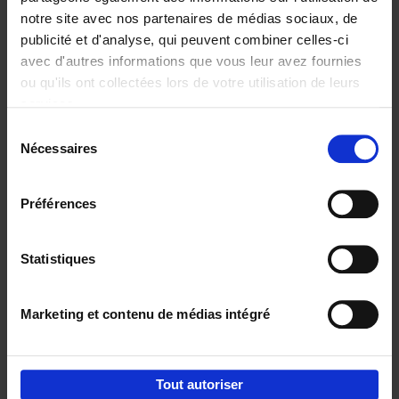
notre site avec nos partenaires de médias sociaux, de
€
29,
99
publicité et d'analyse, qui peuvent combiner celles-ci
avec d'autres informations que vous leur avez fournies
ou qu'ils ont collectées lors de votre utilisation de leurs
services.
Sélection
Nécessaires
du
Ajouter au panier
consentement
Digital marketing like a PRO -
Préférences
completely revised edition
(EN)
Clo Willaerts
Couverture souple
2022
226
Statistiques
€
35,
50
Marketing et contenu de médias intégré
Tout autoriser