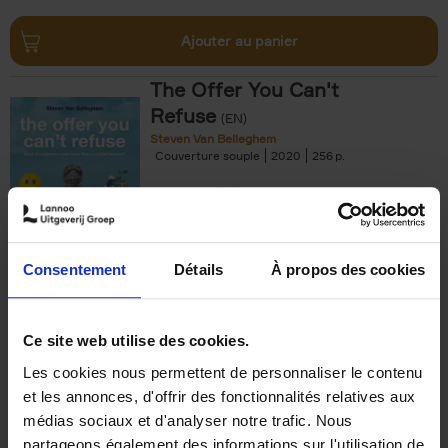
Ajouter au panier
The Offer You Can't
Refuse
(EN)
Steven Van Belleghem
Couverture souple
2020
256
€
37,
50
Consentement
Détails
À propos des cookies
Ajouter au panier
Ce site web utilise des cookies.
Les cookies nous permettent de personnaliser le contenu
Building Bonds = Building
et les annonces, d'offrir des fonctionnalités relatives aux
Business
(EN)
médias sociaux et d'analyser notre trafic. Nous
Jochen Roef
Jozefien De Feyter
Carolien Boom
partageons également des informations sur l'utilisation de
Couverture souple
2025
200