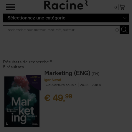
Aller au contenu principal
0
Sélectionnez une catégorie
Résultats de recherche ''
5 résultats
Marketing (ENG)
(EN)
Igor Nowé
Couverture souple
2025
208
€
49,
99