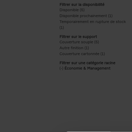
Filtrer sur la disponibilité
Disponible (5)
Apply Disponible filter
Disponible prochainement (1)
Apply Disp
Temporairement en rupture de stock
(1)
Apply Temporairement en rupture de s
Filtrer sur le support
Couverture souple (5)
Apply Couverture s
Autre finition (1)
Apply Autre finition filt
Couverture cartonnée (1)
Apply Couvertu
Filtrer sur une catégorie racine
(-)
Remove Économie & Management filt
Économie & Management