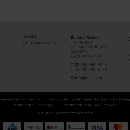
Société
Éditions Racine
Tour & Taxis
Qui sommes-nous?
Avenue du Port, 86C
bte 104A
B-1000 Bruxelles
T. 32 (0)2 646 44 44
F. 32 (0)2 646 55 70
E.
info@racine.be
lannoopublishers.com
lannoocampus.com
academiapress.be
racine.be
terra
meulenhoff.nl
boekerij.nl
unieboekspectrum.nl
parkuitgevers.nl
Tous les prix s’entendent tva compris.