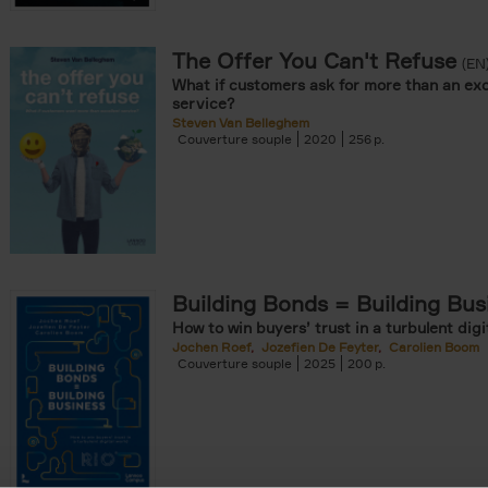
The Offer You Can't Refuse
onible prochainement filter
(EN
What if customers ask for more than an exc
tock filter
service?
Steven Van Belleghem
Couverture souple
2020
256
ouple filter
er
re cartonnée filter
er
Building Bonds = Building Bus
How to win buyers’ trust in a turbulent digi
Jochen Roef
Jozefien De Feyter
Carolien Boom
Couverture souple
2025
200