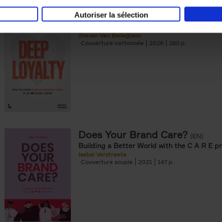
Autoriser la sélection
Deep Loyalty (ENG)
(EN)
Steven Van Belleghem
Couverture cartonnée
2026
260
Does Your Brand Care?
(EN)
Building a Better World with the C A R E pr
Isabel Verstraete
Couverture souple
2021
147