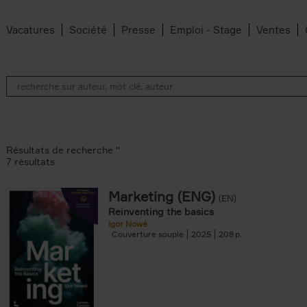
Vacatures
Société
Presse
Emploi - Stage
Ventes
Résultats de recherche ''
7 résultats
Marketing (ENG)
(EN)
an Belleghem filter
Reinventing the basics
lter
Igor Nowé
Couverture souple
2025
208
filter
te filter
r
Feyter filter