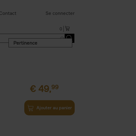
Contact
Se connecter
0
Pertinence
€
49,
99
Ajouter au panier