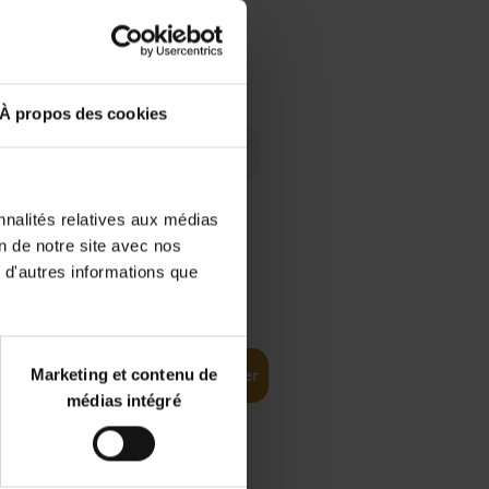
 Digital
€
29,
99
 as a
À propos des cookies
nnalités relatives aux médias
on de notre site avec nos
 d'autres informations que
€
35,
50
Marketing et contenu de
Ajouter au panier
médias intégré