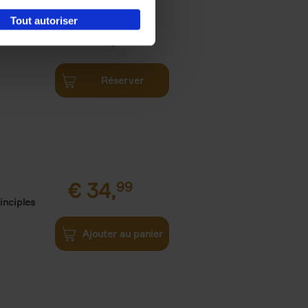
Tout autoriser
€
34,
99
Réserver
€
34,
99
inciples
Ajouter au panier