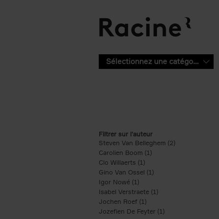
Aller au contenu principal
Sélectionnez une catégorie
Filtrer sur l'auteur
Steven Van Belleghem (2)
Apply Steven V
Carolien Boom (1)
Apply Carolien Boom fi
Clo Willaerts (1)
Apply Clo Willaerts filter
Gino Van Ossel (1)
Apply Gino Van Ossel 
Igor Nowé (1)
Apply Igor Nowé filter
Isabel Verstraete (1)
Apply Isabel Verstrae
Jochen Roef (1)
Apply Jochen Roef filte
Jozefien De Feyter (1)
Apply Jozefien De 