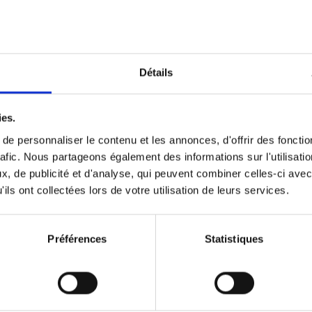
Optichannel Retail. Beyond the
Hysteria
(EN)
Develop and Implement a Winning Strategy
Détails
Retailer or Brand Manufacturer
Gino Van Ossel
Autre finition
2019
350
ies.
e personnaliser le contenu et les annonces, d'offrir des fonctio
rafic. Nous partageons également des informations sur l'utilisati
, de publicité et d'analyse, qui peuvent combiner celles-ci avec
Digital marketing like a PRO -
ils ont collectées lors de votre utilisation de leurs services.
completely revised edition
(EN)
Prepare. Run. Optimize.
Clo Willaerts
Préférences
Statistiques
Couverture souple
2022
226