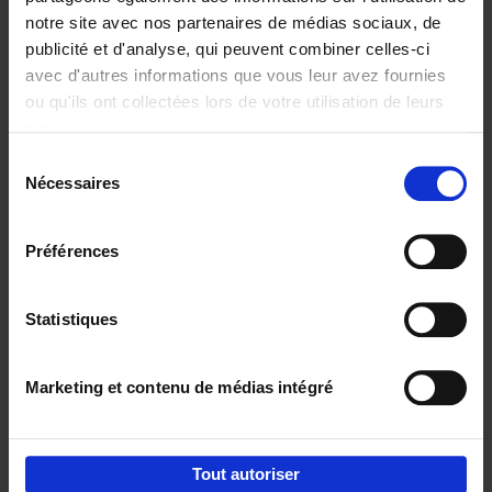
notre site avec nos partenaires de médias sociaux, de
€
29,
99
publicité et d'analyse, qui peuvent combiner celles-ci
avec d'autres informations que vous leur avez fournies
ou qu'ils ont collectées lors de votre utilisation de leurs
services.
Sélection
Nécessaires
du
Ajouter au panier
consentement
Digital marketing like a PRO -
Préférences
completely revised edition
(EN)
Clo Willaerts
Couverture souple
2022
226
Statistiques
€
35,
50
Marketing et contenu de médias intégré
Tout autoriser