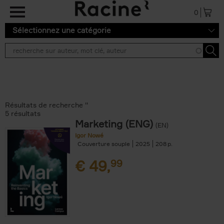
Aller au contenu principal
0
Sélectionnez une catégorie
Résultats de recherche ''
5 résultats
Marketing (ENG)
(EN)
Igor Nowé
Couverture souple
2025
208
€
49,
99