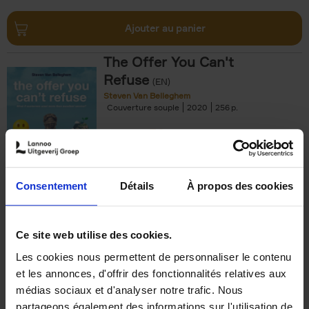
Ajouter au panier
The Offer You Can't
Refuse
(EN)
Steven Van Belleghem
Couverture souple
2020
256
€
37,
50
Consentement
Détails
À propos des cookies
Ajouter au panier
Ce site web utilise des cookies.
Les cookies nous permettent de personnaliser le contenu
Building Bonds = Building
et les annonces, d'offrir des fonctionnalités relatives aux
Business
(EN)
médias sociaux et d'analyser notre trafic. Nous
Jochen Roef
Jozefien De Feyter
Carolien Boom
partageons également des informations sur l'utilisation de
Couverture souple
2025
200